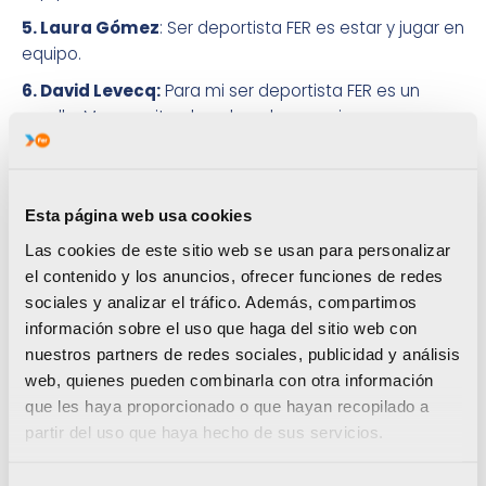
5. Laura Gómez
: Ser deportista FER es estar y jugar en
equipo.
6. David Levecq:
Para mi ser deportista FER es un
orgullo. Me permite abanderar la esencia que
representa el deporte en nuestra comunidad.
7. Rafa Andarias
: Ser deportista FER es especial
porque compartes experiencias con los mejores
Esta página web usa cookies
deportistas valencianos.
Las cookies de este sitio web se usan para personalizar
8. Fátima Diame:
Me encanta ser deportista FER por
el contenido y los anuncios, ofrecer funciones de redes
los valores que difunde este equipo. Y por el apoyo y
sociales y analizar el tráfico. Además, compartimos
motivación incondicional que nos dan.
información sobre el uso que haga del sitio web con
nuestros partners de redes sociales, publicidad y análisis
9. Roberto Sánchez:
Proyecto FER nos valora como
web, quienes pueden combinarla con otra información
deportistas. Pero también como personas.
que les haya proporcionado o que hayan recopilado a
10. Sebastián Mora:
Ser deportista del Proyecto FER
partir del uso que haya hecho de sus servicios.
vale la pena porque están a nuestro lado tanto en la
victoria como en la derrota. Y ayudan a todos los