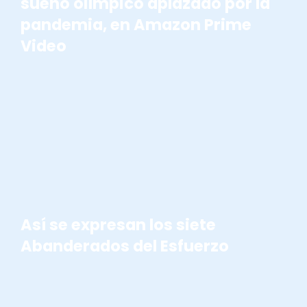
sueño olímpico aplazado por la
pandemia, en Amazon Prime
Video
ABANDERADOS DEL ESFUERZO
Así se expresan los siete
Abanderados del Esfuerzo
ABANDERADOS DEL ESFUERZO