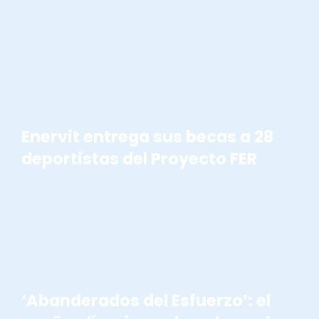
BECAS ENERVIT
Enervit entrega sus becas a 28
deportistas del Proyecto FER
ABANDERADOS DEL ESFUERZO
‘Abanderados del Esfuerzo’: el