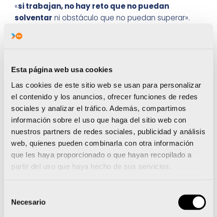
«
si trabajan, no hay reto que no puedan
solventar
ni obstáculo que no puedan superar».
Por su parte,
Elena Tejedor
recordó el simbolismo
de la fecha en la que se ha querido dar a conocer
estas siete historias. “Mañana tenían que haber
arrancado los Juegos Olímpicos de Tokio
, en los
Esta página web usa cookies
que tenían que haber estado los siete
Las cookies de este sitio web se usan para personalizar
protagonistas del documental si no se hubieran
el contenido y los anuncios, ofrecer funciones de redes
retrasado.
Hoy, 23 de julio, comienza la cuenta
sociales y analizar el tráfico. Además, compartimos
atrás
, ya que queda justo un año para que
información sobre el uso que haga del sitio web con
cumplan este sueño que ha quedado en suspenso.
nuestros partners de redes sociales, publicidad y análisis
Le deseamos lo mejor a nuestros amigos del
web, quienes pueden combinarla con otra información
Comité Olímpico y del Comité Paralímpico en este
que les haya proporcionado o que hayan recopilado a
año que nos espera por delante”, declaró la
partir del uso que haya hecho de sus servicios.
directora de la Fundación Trinidad Alfonso.
Selección
“Abanderados del Esfuerzo” ha sido elaborado por
Necesario
de
la productora
“La Caña Brothers”
, en
consentimiento