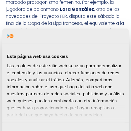
marcado protagonismo femenino. Por ejemplo, la
jugadora de balonmano
Lara González
, otra de las
novedades del Proyecto FER, disputa este sábado la
final de la Copa de la Liga francesa, el equivalente a la
Copa de la Reina en España. La alicantina se enfrenta
con su club, el Metz francés, al Nimes y busca reeditar
un título alcanzado ya en 2014.
La cuota femenina también está representada en el
Esta página web usa cookies
tenis y en el triatlón. Por una parte, después de unas
Las cookies de este sitio web se usan para personalizar
dos últimas semanas para enmarcar (llegó a los
el contenido y los anuncios, ofrecer funciones de redes
octavos de final en el torneo WTA de Charleston y
sociales y analizar el tráfico. Además, compartimos
contribuyó a la salvación de España en el Grupo
información sobre el uso que haga del sitio web con
Mundial II de la Copa Federación), la tenista
nuestros partners de redes sociales, publicidad y análisis
castellonense
Sara Sorribes
participa este fin de
web, quienes pueden combinarla con otra información
semana en la previa de Marrakech, nueva parada del
que les haya proporcionado o que hayan recopilado a
circuito profesional. Mientras, la
trotamundos
del FER, la
partir del uso que haya hecho de sus servicios.
triatleta
Tamara Gómez
, participa este sábado en la
cuarta Serie Mundial de Triatlón 2015, la que se
Selección