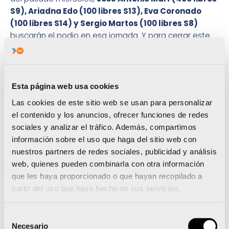
S9), Ariadna Edo (100 libres S13), Eva Coronado
(100 libres S14) y Sergio Martos (100 libres S8)
buscarán el podio en esa jornada. Y para cerrar este
europeo en tierras irlandesas, el domingo serán
José
Antonio Marí (50 libres S9) y Ariadna Edo (50 libres
S13), David Levecq (100 libres S10) y Eva Coronado
(200 estilos S14)
los que se lanzarán a la piscina en
Esta página web usa cookies
busca de los últimos pódiums.
Las cookies de este sitio web se usan para personalizar
Siendo el acontecimiento más importante, la de
el contenido y los anuncios, ofrecer funciones de redes
Dublín no es la única cita de este fin de semana para
sociales y analizar el tráfico. Además, compartimos
los deportistas FER. Bastante más lejos, en Canadá, el
información sobre el uso que haga del sitio web con
flamante doble medallista mundial,
Ricardo Ten
nuestros partners de redes sociales, publicidad y análisis
(Categoría MC1) , y Maurice Echkard (Categoría
web, quienes pueden combinarla con otra información
MC2) , volverán a rodar en una nueva Copa del
que les haya proporcionado o que hayan recopilado a
Mundo de Ciclismo paralímpico.
Hoy tendrá lugar la
partir del uso que haya hecho de sus servicios.
competición contra el cronómetro y el domingo, la
prueba en línea.
Selección
Necesario
de