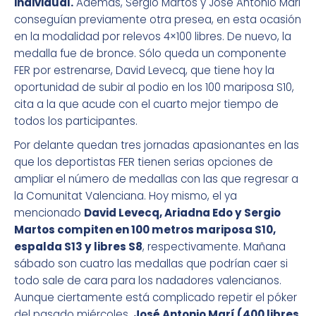
individual.
Además, Sergio Martos y José Antonio Mari
conseguían previamente otra presea, en esta ocasión
en la modalidad por relevos 4×100 libres. De nuevo, la
medalla fue de bronce. Sólo queda un componente
FER por estrenarse, David Levecq, que tiene hoy la
oportunidad de subir al podio en los 100 mariposa S10,
cita a la que acude con el cuarto mejor tiempo de
todos los participantes.
Por delante quedan tres jornadas apasionantes en las
que los deportistas FER tienen serias opciones de
ampliar el número de medallas con las que regresar a
la Comunitat Valenciana. Hoy mismo, el ya
mencionado
David Levecq, Ariadna Edo y Sergio
Martos compiten en 100 metros mariposa S10,
espalda S13 y libres S8
, respectivamente. Mañana
sábado son cuatro las medallas que podrían caer si
todo sale de cara para los nadadores valencianos.
Aunque ciertamente está complicado repetir el póker
del pasado miércoles,
José Antonio Marí (400 libres