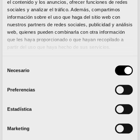
el contenido y los anuncios, ofrecer funciones de redes
encuentro mejor. Ya no tengo apenas dolores de
sociales y analizar el tráfico. Además, compartimos
cabeza y las molestias en el tobillo van remitiendo.
información sobre el uso que haga del sitio web con
Por tanto, no sé si llegaré al 100% a Budapest, pero sí
nuestros partners de redes sociales, publicidad y análisis
en buenas condiciones.
web, quienes pueden combinarla con otra información
que les haya proporcionado o que hayan recopilado a
¿Qué ha representado el bronce logrado en
partir del uso que haya hecho de sus servicios.
Málaga? ¿Sobre todo en las condiciones tan
especiales en las que lo conseguiste?
Selección
Ha significado mucho. Prácticamente, todo. He
Necesario
de
tenido un año complicado, pero en ningún
consentimiento
momento perdí la confianza. Sabía que llegaría mi
Preferencias
oportunidad y mi momento. Ojalá pueda rematar la
temporada con un gran resultado en Budapest y
reafirmarme en la idea de que llegar a París 2024 no
Estadística
es ninguna utopía.
MARINA CASTELLÓ
Marketing
Perdió por pequeños detalles la final del Nacional