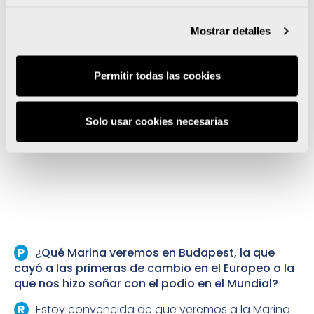
junior, categoría a la que todavía pertenecerá un
año más, hasta finales de 2022. Consiguió la
Mostrar detalles
medalla de bronce en la Copa de Europa de Udine.
Sufrió una decepción en el Campeonato de Europa,
Permitir todas las cookies
evento en el que fue eliminada en el primer
combate. Y acabó séptima en el Mundial,
celebrado en Italia a principios de octubre. Éstos
Solo usar cookies necesarias
son los principales hitos de Marina (Alicante, 19
años) en este curso 2021.
¿Qué Marina veremos en Budapest, la que
cayó a las primeras de cambio en el Europeo o la
que nos hizo soñar con el podio en el Mundial?
Estoy convencida de que veremos a la Marina