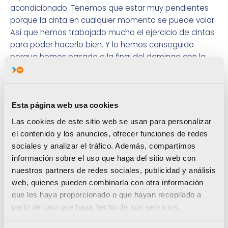
acondicionado. Tenemos que estar muy pendientes
porque la cinta en cualquier momento se puede volar.
Así que hemos trabajado mucho el ejercicio de cintas
para poder hacerlo bien. Y lo hemos conseguido
porque hemos pasado a la final del domingo con la
segunda mejor nota detrás de Rusia.
CAMINO A RIO 2016
Hace unos días, señalabas que en 2013 decidisteis
Esta página web usa cookies
seguir un ciclo olímpico más con el objetivo de
Las cookies de este sitio web se usan para personalizar
dar un salto y colocar a la rítmica española
el contenido y los anuncios, ofrecer funciones de redes
donde se merece. Y parece que lo habéis
sociales y analizar el tráfico. Además, compartimos
conseguido porque en todas las competiciones
información sobre el uso que haga del sitio web con
donde participáis sacáis medalla y el mundo de
nuestros partners de redes sociales, publicidad y análisis
la gimnasia ya os compara como la nuevas ‘niñas
web, quienes pueden combinarla con otra información
de oro’.
que les haya proporcionado o que hayan recopilado a
Es un orgullo que se nos compare, pero también una
partir del uso que haya hecho de sus servicios.
responsabilidad. Hace cinco años quedábamos