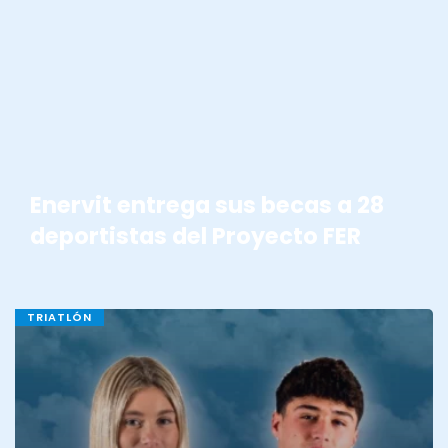
BECAS ENERVIT
Enervit entrega sus becas a 28
deportistas del Proyecto FER
TRIATLÓN