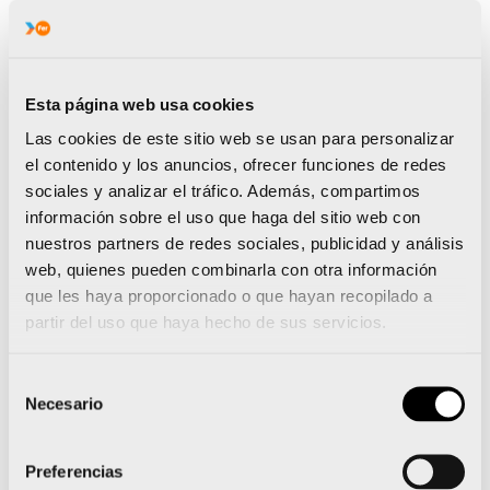
recientemente, a mediados de julio,
en el
Campeonato de Europa, en Melilla, obtuvo una
novena plaza que le supo a poco
, que no le
satisfizo. Tolsá ha preparado a conciencia el
Esta página web usa cookies
Campeonato del Mundo. Estuvo todo el mes de
Las cookies de este sitio web se usan para personalizar
agosto concentrado en altura, en Sierra Nevada.
el contenido y los anuncios, ofrecer funciones de redes
Hace apenas un mes, en el Campeonato de
sociales y analizar el tráfico. Además, compartimos
España absoluto distancia esprint, estuvo lejos de
información sobre el uso que haga del sitio web con
su mejor versión.
La prueba junior masculina
nuestros partners de redes sociales, publicidad y análisis
será a las 6 de la mañana del viernes 17.
web, quienes pueden combinarla con otra información
Así lo afronta
:
“Espero estar disputando la carrera
que les haya proporcionado o que hayan recopilado a
desde el inicio. Desde luego, quiero mejorar mi
partir del uso que haya hecho de sus servicios.
actuación en el Campeonato de Europa, el pasado
mes de julio en Melilla, y aspiro a, cuanto menos, a
Selección
repetir la 5ª plaza del Mundial del pasado año”.
Necesario
de
consentimiento
Héctor Catalá
Preferencias