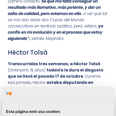
camino correcto.
Sé que me falta conseguir un
resultado más llamativo, más potente, y dar un
salto de calidad, pero estamos en ello.
A ver qué tal
se nos dan estas dos Copas del Mundo
consecutivas en territorio asiático, pero, reitero,
yo
confío en mi evolución y en el proceso que estoy
siguiendo”,
señala Alejandra
Héctor Tolsà
Transcurridas tres semanas, a Héctor Tolsá
(Ontinyent, 19 años)
todavía le dura el disgusto
que se llevó el pasado 17 de octubre.
Durante
esa jornada, Héctor
estaba disputando en
Australia el Campeonato del Mundo junior,
su
última prueba en esta categoría de edad. Nadie le
aseguraba el podio, pero estaba en condiciones de
lograrlo. En la parte final de la prueba,
a falta de 2
Esta página web usa cookies
kilómetros para la conclusión del segmento de