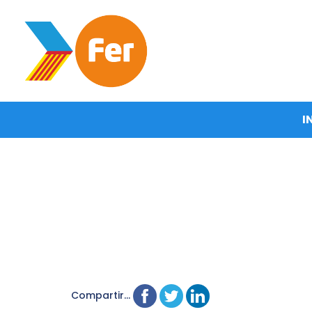
I
Compartir...