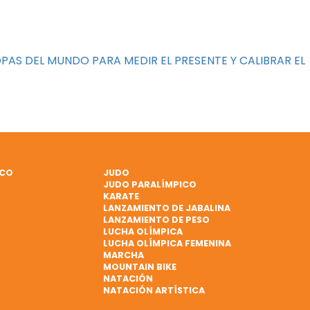
PAS DEL MUNDO PARA MEDIR EL PRESENTE Y CALIBRAR EL
ICO
JUDO
JUDO PARALÍMPICO
KARATE
LANZAMIENTO DE JABALINA
LANZAMIENTO DE PESO
LUCHA OLÍMPICA
LUCHA OLÍMPICA FEMENINA
MARCHA
MOUNTAIN BIKE
NATACIÓN
NATACIÓN ARTÍSTICA