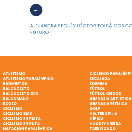
ALEJANDRA SEGUÍ Y HÉCTOR TOLSÁ: DOS CO
FUTURO
ATLETISMO
CICLISMO PARALÍMP
ATLETISMO PARALÍMPICO
ESCALADA
BÁDMINTON
ESGRIMA
BALONCESTO
FÚTBOL
BALONCESTO 3X3
FÚTBOL CIEGOS
BALONMANO
GIMNASIA ARTÍSTICA
BOXEO
GIMNASIA RÍTMICA
CICLISMO
GOLF
CICLISMO BMX
HALTEROFILIA
CICLISMO EN PISTA
HÍPICA
CICLISMO EN RUTA
HOCKEY HIERBA
NATACIÓN PARALÍMPICA
TAEKWONDO