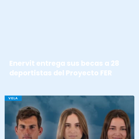
BECAS ENERVIT
Enervit entrega sus becas a 28
deportistas del Proyecto FER
VELA