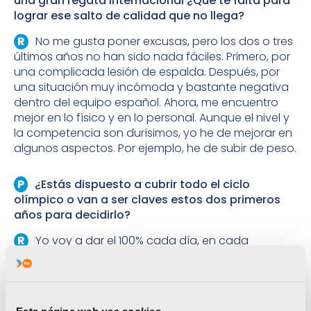
una gran regata internacional ¿Qué te falta para
lograr ese salto de calidad que no llega?
No me gusta poner excusas, pero los dos o tres
últimos años no han sido nada fáciles. Primero, por
una complicada lesión de espalda. Después, por
una situación muy incómoda y bastante negativa
dentro del equipo español. Ahora, me encuentro
mejor en lo físico y en lo personal. Aunque el nivel y
la competencia son durísimos, yo he de mejorar en
algunos aspectos. Por ejemplo, he de subir de peso.
¿Estás dispuesto a cubrir todo el ciclo
olímpico o van a ser claves estos dos primeros
años para decidirlo?
Yo voy a dar el 100% cada día, en cada
entrenamiento, en cada competición… Veremos
hasta dónde puedo llegar. Mi sueño es ir a unos
Juegos, pero todo dependerá de los resultados
que vaya consiguiendo y de las opciones reales de