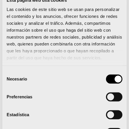
Esta página web usa cookies
lograr ese objetivo. Sé que lo que es estar arriba del
todo, pero también sé lo que es tocar fondo.
Las cookies de este sitio web se usan para personalizar
el contenido y los anuncios, ofrecer funciones de redes
Jacobo Espí: “Tengo que
sociales y analizar el tráfico. Además, compartimos
aprender a competir bajo
información sobre el uso que haga del sitio web con
presión”
nuestros partners de redes sociales, publicidad y análisis
web, quienes pueden combinarla con otra información
que les haya proporcionado o que hayan recopilado a
partir del uso que haya hecho de sus servicios.
Selección
Necesario
de
consentimiento
Preferencias
Estadística