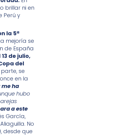
porada.
En
brillar ni en
e Perú y
n la 5ª
 La mejoría se
ón de España
13 de julio,
 Copa del
 parte, se
ronce en la
a me ha
Aunque hubo
parejas
ara a este
s García,
liaguilla. No
, desde que