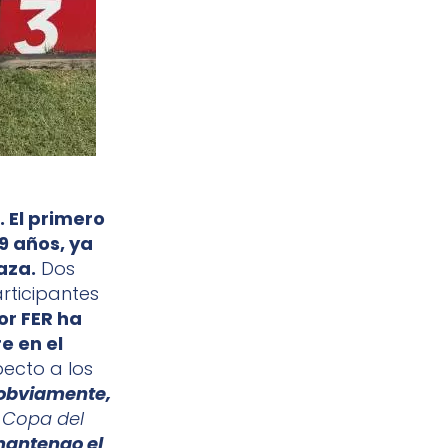
 El primero
19 años, ya
aza.
Dos
rticipantes
dor FER ha
e en el
ecto a los
obviamente,
e Copa del
mantengo el