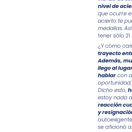
nivel de acie
que ocurre es
acierto te pu
medallas. Así 
tener sólo 21
¿Y cómo calm
trayecto ent
Además, mu
llego al luga
hablar
con a
oportunidad,
Dicho esto,
h
estoy nada a
reacción cua
y resignación
autoexigente
se aficionó 