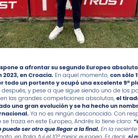
ispone a afrontar su segundo Europeo absoluto.
n 2023, en Croacia.
En aquel momento,
con sólo 
r todo un portento y ocupó una excelente 9ª pl
espués, y pese a que sigue siendo uno de los pa
en las grandes competiciones absolutas,
el tira
do una gran evolución y se ha hecho un nombr
ernacional.
Ya no es ningún desconocido. Con resp
 se traza en este Europeo, Andrés lo tiene claro:
“
o puede ser otro que llegar a la final.
En la recient
to, en Italia, fui el 10ª mejor europeo. Es decir,
si 