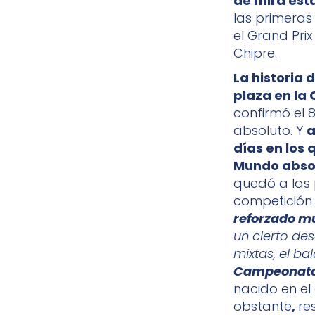
de mira est
las primeras 
el Grand Pri
Chipre.
La historia 
plaza en la
confirmó el 
absoluto. Y
a
días en los 
Mundo absol
quedó a las p
competición 
reforzado mu
un cierto de
mixtas, el b
Campeonato 
nacido en el
obstante
,
re