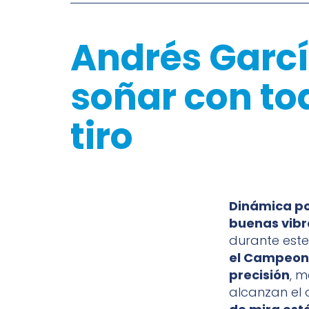
Andrés García:
soñar con to
tiro
Dinámica po
buenas vibr
durante este
el Campeona
precisión
, m
alcanzan el