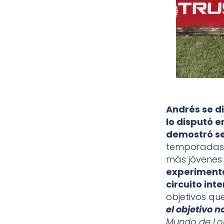
Andrés se d
lo disputó e
demostró se
temporadas d
más jóvenes 
experimenta
circuito int
objetivos que
el objetivo n
Mundo de Lona