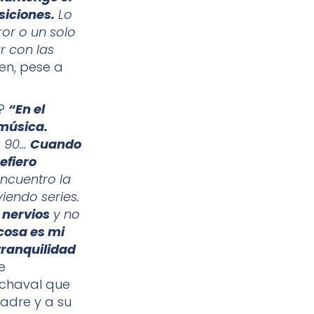
siciones.
Lo
ror o un solo
r con las
en, pese a
s?
“En el
 música.
s 90…
Cuando
efiero
ncuentro la
iendo series.
 nervios
y no
cosa es mi
tranquilidad
e
l chaval que
padre y a su