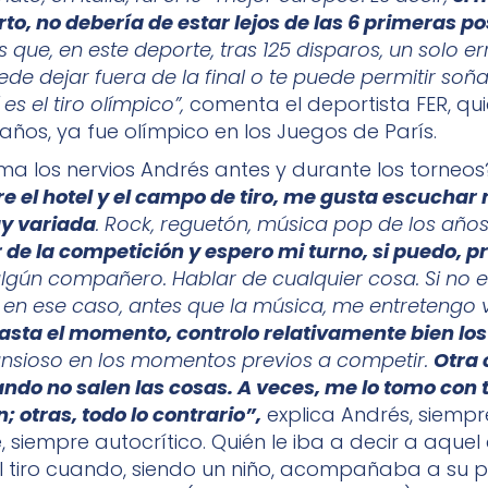
rto, no debería de estar lejos de las 6 primeras po
 que, en este deporte, tras 125 disparos, un solo er
ede dejar fuera de la final o te puede permitir soña
es el tiro olímpico”,
comenta el deportista FER, qui
 años, ya fue olímpico en los Juegos de París.
a los nervios Andrés antes y durante los torneo
re el hotel y el campo de tiro, me gusta escuchar
y variada
. Rock, reguetón, música pop de los año
r de la competición y espero mi turno, si puedo, pr
lgún compañero. Hablar de cualquier cosa. Si no e
 en ese caso, antes que la música, me entretengo v
asta el momento, controlo relativamente bien los
nsioso en los momentos previos a competir.
Otra 
ndo no salen las cosas. A veces, me lo tomo con 
; otras, todo lo contrario”,
explica Andrés, siempr
, siempre autocrítico. Quién le iba a decir a aque
al tiro cuando, siendo un niño, acompañaba a su 