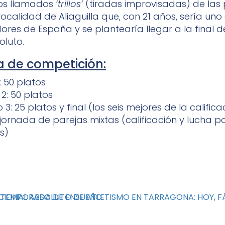
os llamados
‘trillos’
(tiradas improvisadas) de las
localidad de Aliaguilla que, con 21 años, sería uno
dores de España y se plantearía llegar a la final 
luto.
 de competición:
: 50 platos
2: 50 platos
3: 25 platos y final (los seis mejores de la califica
 jornada de parejas mixtas (calificación y lucha po
s)
A TEMPORADA DE ENSUEÑO
CIONAL ABSOLUTO DE ATLETISMO EN TARRAGONA: HOY, FÁ