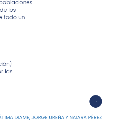
 poblaciones
 de los
de todo un
ción)
r las
TIMA DIAME, JORGE UREÑA Y NAIARA PÉREZ