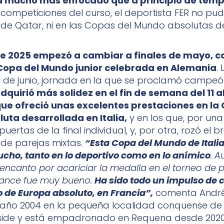
á mucho más enfocado que a principio de tem
competiciones del curso, el deportista FER no pudo 
x de Qatar, ni en las Copas del Mundo absolutas d
de 2025 empezó a cambiar a finales de mayo, co
 Copa del Mundo junior celebrada en Alemania
.
8 de junio, jornada en la que se proclamó campe
dquirió más solidez en el fin de semana del 11 al 
que ofreció unas excelentes prestaciones en la
uta desarrollada en Italia,
y en los que, por una
uertas de la final individual, y, por otra, rozó el b
de parejas mixtas.
“Esta Copa del Mundo de Itali
cho, tanto en lo deportivo como en lo anímico
. 
sencanto por acariciar la medalla en el torneo de 
alance fue muy bueno.
Ha sido todo un impulso de c
de Europa absoluto, en Francia”,
comenta André
 año 2004 en la pequeña localidad conquense de A
side y está empadronado en Requena desde 2020