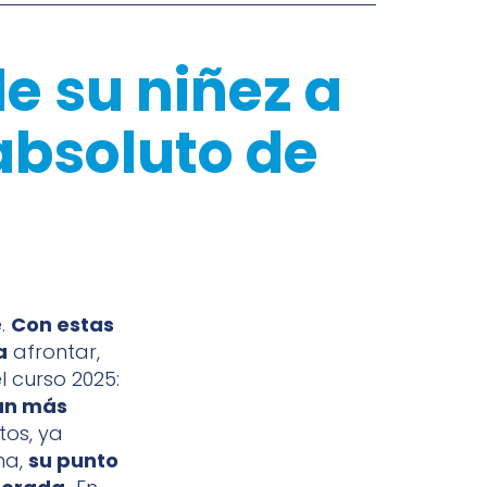
de su niñez a
absoluto de
e.
Con estas
a
afrontar,
 curso 2025:
lan más
tos, ya
ma,
su punto