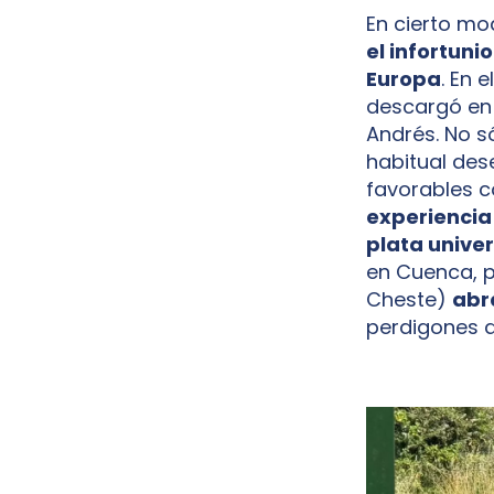
En cierto mo
el infortun
Europa
. En 
descargó en
Andrés. No só
habitual des
favorables co
experienci
plata univer
en Cuenca, 
Cheste)
abra
perdigones d