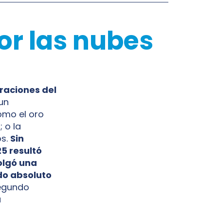
por las nubes
raciones del
un
omo el oro
; o la
os.
Sin
5 resultó
olgó una
do absoluto
egundo
u