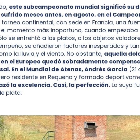
do,
este subcampeonato mundial significó su d
io sufrido meses antes, en agosto, en el Campe
el torneo continental, con sede en Francia, una fue
 el momento más inoportuno, cuando empezaba 
lo se enfrentó a los platos, a los objetos voladore
empeño, se añadieron factores inesperados y ta
mo la lluvia y el viento. No obstante,
aquella dol
a en el Europeo quedó sobradamente compensa
sal. En el Mundial de Atenas, Andrés García
(21 
pero residente en Requena y formado deportivam
zó la excelencia. Casi, la perfección.
Lo suyo f
e plata.