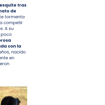
esquite tras
onato de
rte tormenta
a competir
s. A su
n poco
orosa
da con la
años, nacido
ente en
ueron