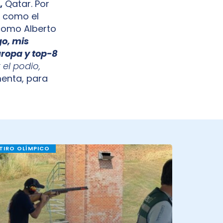
,
Qatar. Por
e como el
 como Alberto
go, mis
uropa y top-8
el podio,
nta, para
TIRO OLÍMPICO