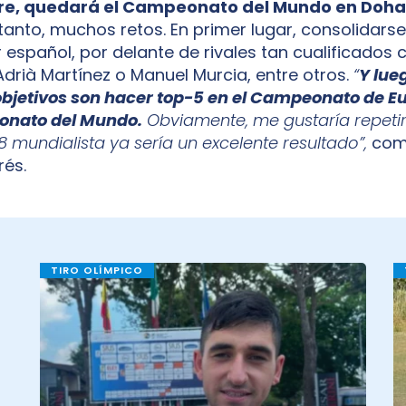
e, quedará el Campeonato del Mundo en Doha
 tanto, muchos retos. En primer lugar, consolidars
r español, por delante de rivales tan cualificados
drià Martínez o Manuel Murcia, entre otros.
“
Y lue
objetivos son hacer top-5 en el Campeonato de E
onato del Mundo.
Obviamente, me gustaría repetir 
 mundialista ya sería un excelente resultado”,
come
rés.
TIRO OLÍMPICO