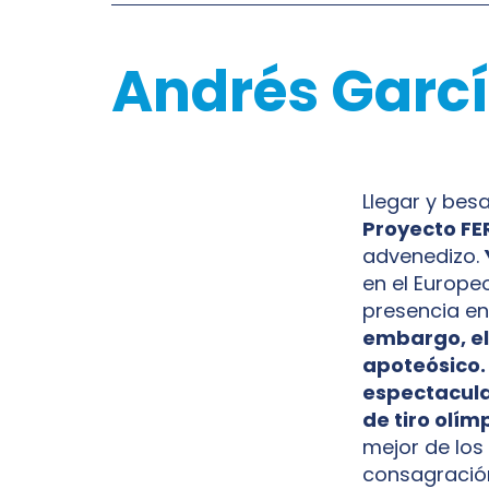
Andrés García
Llegar y besa
Proyecto FE
advenedizo.
en el Europeo
presencia en
embargo, el 
apoteósico.
espectacula
de tiro olím
mejor de los
consagració