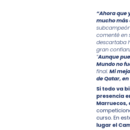
“Ahora que 
mucho más co
subcampeón 
comenté en 
descartaba h
gran confian
“
Aunque pued
Mundo no fue
final.
Mi mejo
de Qatar, en 
Si todo va b
presencia e
Marruecos, 
competicione
curso. En est
lugar el Ca