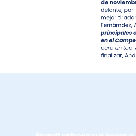
de noviembr
delante, por
mejor tirado
Fernámdez, A
principales 
en el Campe
pero un top-8
finalizar, And
BECAS ENERVIT
Enervit entrega sus becas a