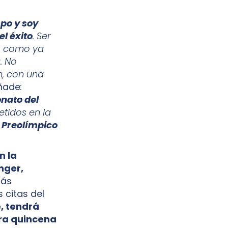
po y soy
l éxito
. Ser
, como ya
. No
, con una
añade
:
nato del
etidos en la
l Preolímpico
n la
nger,
más
 citas del
, tendrá
era quincena