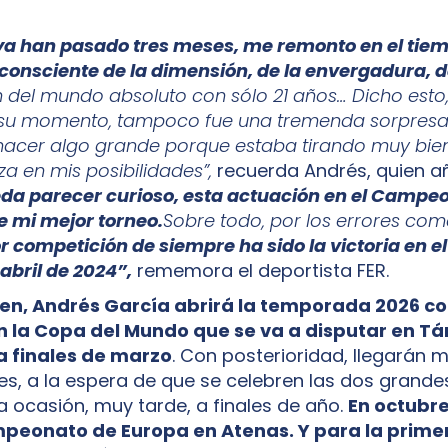
ya han pasado tres meses, me remonto en el tiem
nsciente de la dimensión, de la envergadura, de
del mundo absoluto con sólo 21 años… Dicho esto
su momento, tampoco fue una tremenda sorpresa
acer algo grande porque estaba tirando muy bien
za en mis posibilidades”,
recuerda Andrés, quien 
a parecer curioso, esta actuación en el Campeo
 mi mejor torneo.
Sobre todo, por los errores com
r competición de siempre ha sido la victoria en e
abril de 2024”,
rememora el deportista FER.
ien, Andrés García abrirá la temporada 2026 co
n la Copa del Mundo que se va a disputar en Tá
a finales de marzo
. Con posterioridad, llegarán 
s, a la espera de que se celebren las dos grandes
a ocasión, muy tarde, a finales de año.
En octubre
mpeonato de Europa en Atenas. Y para la prim