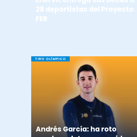
28 deportistas del Proyecto
FER
TIRO OLÍMPICO
Andrés García: ha roto