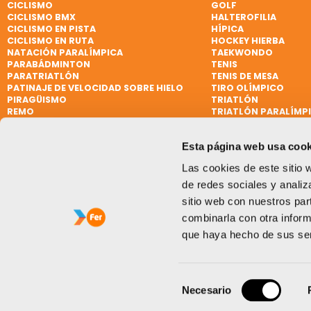
CICLISMO
GOLF
CICLISMO BMX
HALTEROFILIA
CICLISMO EN PISTA
HÍPICA
CICLISMO EN RUTA
HOCKEY HIERBA
NATACIÓN PARALÍMPICA
TAEKWONDO
PARABÁDMINTON
TENIS
PARATRIATLÓN
TENIS DE MESA
PATINAJE DE VELOCIDAD SOBRE HIELO
TIRO OLÍMPICO
PIRAGÜISMO
TRIATLÓN
REMO
TRIATLÓN PARALÍMP
REMO DE MAR BEACH SPRINT
VELA
REMO PARALÍMPICO
VELA
Esta página web usa cook
RUGBY
VELA PARALÍMPICA
RUGBY 7
VÓLEY PLAYA
Las cookies de este sitio 
SÓFTBOL
WATERPOLO
de redes sociales y analiz
sitio web con nuestros par
combinarla con otra inform
que haya hecho de sus ser
Selección
Necesario
de