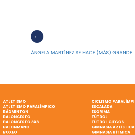
ÁNGELA MARTÍNEZ SE HACE (MÁS) GRANDE
ATLETISMO
CICLISMO PARALÍMP
ATLETISMO PARALÍMPICO
ESCALADA
BÁDMINTON
ESGRIMA
BALONCESTO
FÚTBOL
BALONCESTO 3X3
FÚTBOL CIEGOS
BALONMANO
GIMNASIA ARTÍSTICA
BOXEO
GIMNASIA RÍTMICA