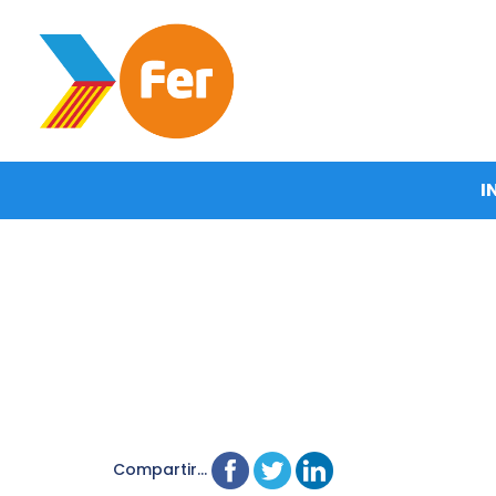
I
Compartir...