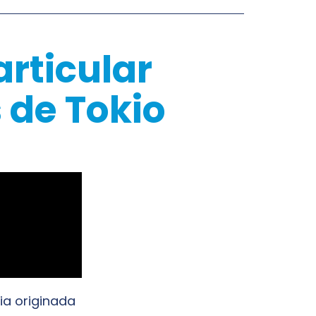
articular
 de Tokio
ria originada