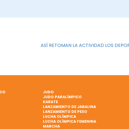
ASÍ RETOMAN LA ACTIVIDAD LOS DEPOR
ICO
JUDO
JUDO PARALÍMPICO
KARATE
LANZAMIENTO DE JABALINA
LANZAMIENTO DE PESO
LUCHA OLÍMPICA
LUCHA OLÍMPICA FEMENINA
MARCHA