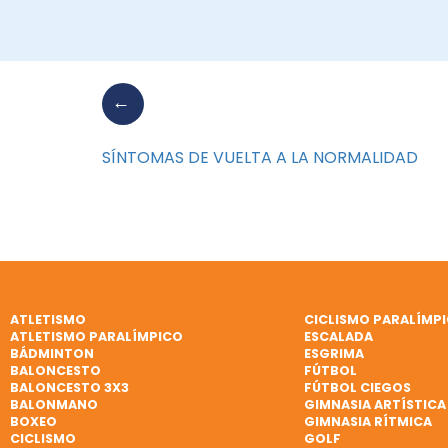
SÍNTOMAS DE VUELTA A LA NORMALIDAD
ATLETISMO
CICLISMO PARALÍMP
ATLETISMO PARALÍMPICO
ESCALADA
BÁDMINTON
ESGRIMA
BALONCESTO
FÚTBOL
BALONCESTO 3X3
FÚTBOL CIEGOS
BALONMANO
GIMNASIA ARTÍSTICA
BOXEO
GIMNASIA RÍTMICA
CICLISMO
GOLF