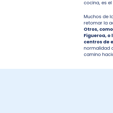
cocina, es el
Muchos de lo
retomar la a
Otros, como 
Figueroa, o
centros de 
normalidad q
camino hacia
BECAS ENERVIT