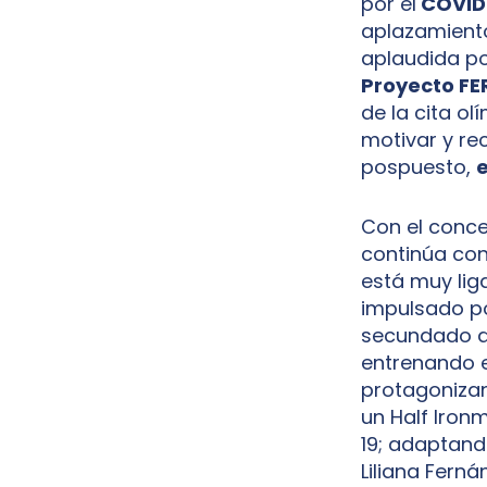
por el
COVID
aplazamient
aplaudida po
Proyecto FE
de la cita ol
motivar y re
pospuesto,
e
Con el conc
continúa con
está muy liga
impulsado po
secundado du
entrenando e
protagonizan
un Half Iron
19; adaptand
Liliana Ferná