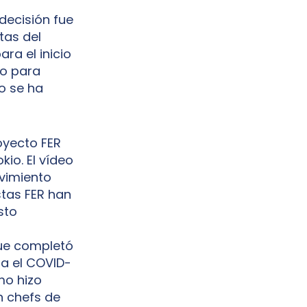
 decisión fue
tas del
ra el inicio
eo para
vo se ha
oyecto FER
kio. El vídeo
vimiento
stas FER han
sto
que completó
ra el COVID-
mo hizo
n chefs de