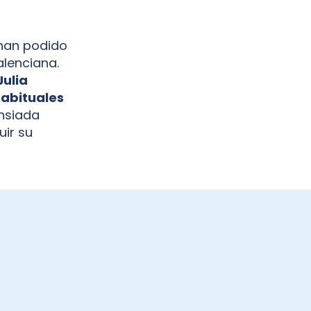
 han podido
alenciana.
Julia
habituales
nsiada
uir su
JUEGOS DE TOKIO