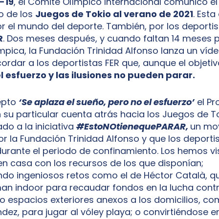
-19
, el Comité Olímpico Internacional comunicó el
o de los
Juegos de Tokio al verano de 2021
. Esta
r el mundo del deporte. También, por los deportis
R
. Dos meses después, y cuando faltan 14 meses pa
ímpica, la Fundación Trinidad Alfonso lanza un víd
cordar a los deportistas FER que, aunque el objeti
l esfuerzo y las ilusiones no pueden parar.
epto
‘Se aplaza el sueño, pero no el esfuerzo’
el Pr
 su particular cuenta
atrás hacia los Juegos de To
do a la iniciativa
#EstoNOtienequePARAR,
un mo
r la Fundación Trinidad Alfonso y que los deporti
rante el periodo de confinamiento. Los hemos vi
n casa con los recursos de los que disponían;
do ingeniosos retos como el de Héctor Català, 
man indoor para recaudar fondos en la lucha cont
o espacios exteriores anexos a los domicilios, co
ndez, para jugar al vóley playa; o convirtiéndose e