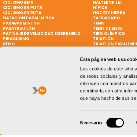
CICLISMO BMX
HALTEROFILIA
CICLISMO EN PISTA
HÍPICA
CICLISMO EN RUTA
HOCKEY HIERBA
NATACIÓN PARALÍMPICA
TAEKWONDO
PARABÁDMINTON
TENIS
PARATRIATLÓN
TENIS DE MESA
PATINAJE DE VELOCIDAD SOBRE HIELO
TIRO OLÍMPICO
PIRAGÜISMO
TRIATLÓN
REMO
TRIATLÓN PARALÍMP
REMO DE MAR BEACH SPRINT
VELA
REMO PARALÍMPICO
VELA
Esta página web usa cook
RUGBY
VELA PARALÍMPICA
RUGBY 7
VÓLEY PLAYA
Las cookies de este sitio 
SÓFTBOL
WATERPOLO
de redes sociales y analiz
sitio web con nuestros par
combinarla con otra inform
que haya hecho de sus ser
Selección
Necesario
de
consentimiento