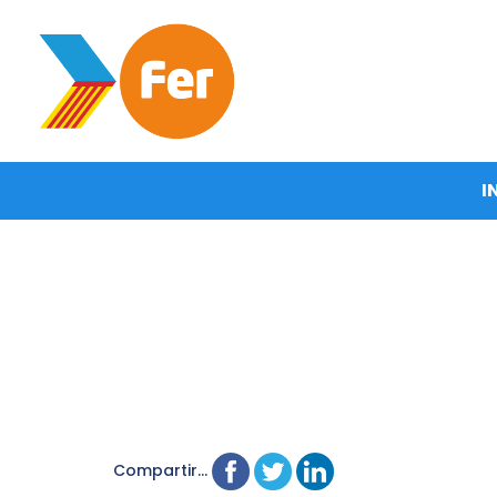
I
Compartir...