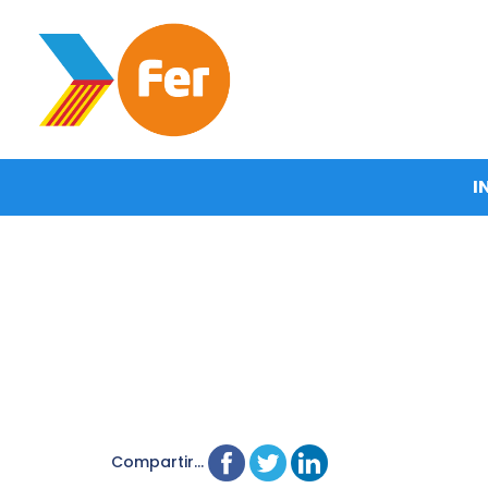
I
Compartir...