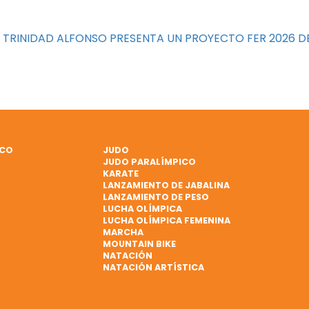
N TRINIDAD ALFONSO PRESENTA UN PROYECTO FER 2026 D
ICO
JUDO
JUDO PARALÍMPICO
KARATE
LANZAMIENTO DE JABALINA
LANZAMIENTO DE PESO
LUCHA OLÍMPICA
LUCHA OLÍMPICA FEMENINA
MARCHA
MOUNTAIN BIKE
NATACIÓN
NATACIÓN ARTÍSTICA