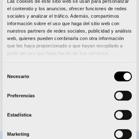
Las cookies de este sitio web se usan para personalizar
inevitable experimentar unas sensaciones
el contenido y los anuncios, ofrecer funciones de redes
especiales antes de un Campeonato del Mundo. Al
sociales y analizar el tráfico. Además, compartimos
final, un Mundial siempre es el gran objetivo del año.
información sobre el uso que haga del sitio web con
Y se percibe en el ambiente desde el primer
momento en que llegas al destino que acoge el
nuestros partners de redes sociales, publicidad y análisis
evento.
web, quienes pueden combinarla con otra información
que les haya proporcionado o que hayan recopilado a
partir del uso que haya hecho de sus servicios.
A menos de dos años para los Juegos
Olímpicos de París, ¿eres optimista a la hora de
Selección
calibrar tus opciones de alcanzar tu tercer
Necesario
pasaporte olímpico?
de
consentimiento
Por supuesto que lo soy. Obtener un tercer
Preferencias
billete olímpico no será sencillo. Cada vez, hay más
nivel, hay más competencia y hay rivales más
fuertes. Pero me encuentro con fuerzas, con
Estadística
motivación y con ganas de ir a por ello.
Marketing