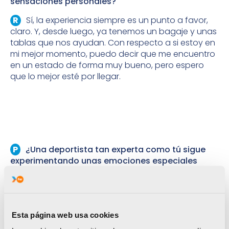
sensaciones personales?
Sí, la experiencia siempre es un punto a favor,
claro. Y, desde luego, ya tenemos un bagaje y unas
tablas que nos ayudan. Con respecto a si estoy en
mi mejor momento, puedo decir que me encuentro
en un estado de forma muy bueno, pero espero
que lo mejor esté por llegar.
¿Una deportista tan experta como tú sigue
experimentando unas emociones especiales
antes de una cita tan grandiosa como es un
Mundial? ¿O son tantos torneos del máximo nivel
que lo afrontas como uno más y con total
normalidad?
Esta página web usa cookies
Aunque intentas darle un aire de normalidad, es