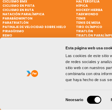
CICLISMO BMX
HALTEROFILIA
CICLISMO EN PISTA
HÍPICA
CICLISMO EN RUTA
HOCKEY HIERBA
NATACIÓN PARALÍMPICA
TAEKWONDO
PARABÁDMINTON
TENIS
PARATRIATLÓN
TENIS DE MESA
PATINAJE DE VELOCIDAD SOBRE HIELO
TIRO OLÍMPICO
PIRAGÜISMO
TRIATLÓN
REMO
TRIATLÓN PARALÍMP
REMO DE MAR BEACH SPRINT
VELA
REMO PARALÍMPICO
VELA
Esta página web usa cook
RUGBY
VELA PARALÍMPICA
RUGBY 7
VÓLEY PLAYA
Las cookies de este sitio 
SÓFTBOL
WATERPOLO
de redes sociales y analiz
sitio web con nuestros par
combinarla con otra inform
que haya hecho de sus ser
Selección
Necesario
de
consentimiento