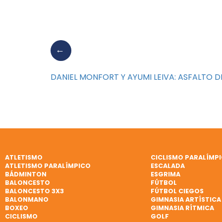
DANIEL MONFORT Y AYUMI LEIVA: ASFALTO 
ATLETISMO
CICLISMO PARALÍMP
ATLETISMO PARALÍMPICO
ESCALADA
BÁDMINTON
ESGRIMA
BALONCESTO
FÚTBOL
BALONCESTO 3X3
FÚTBOL CIEGOS
BALONMANO
GIMNASIA ARTÍSTICA
BOXEO
GIMNASIA RÍTMICA
CICLISMO
GOLF