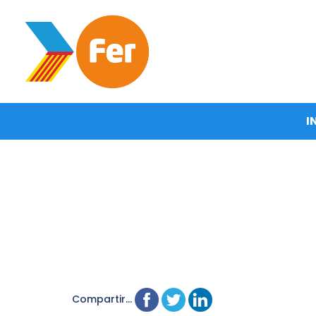
I
Compartir...