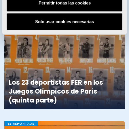
deportistas del Proyecto FER
Permitir todas las cookies
Solo usar cookies necesarias
EL REPORTAJE
Los 23 deportistas FER en los
Juegos Olímpicos de París
(quinta parte)
EL REPORTAJE