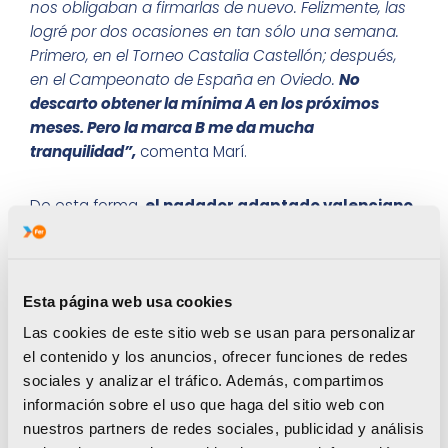
nos obligaban a firmarlas de nuevo. Felizmente, las
logré por dos ocasiones en tan sólo una semana.
Primero, en el Torneo Castalia Castellón; después,
en el Campeonato de España en Oviedo.
No
descarto obtener la mínima A en los próximos
meses. Pero la marca B me da mucha
tranquilidad”,
comenta Marí.
De esta forma
, el nadador adaptado valenciano
estará en sus cuartos Juegos Paralímpicos.
Ya
disputó los de Pekín 2008, los Londres 2012, en los
que logró el bronce en los 50m libres S9 y los Río
2016, en los que rozó el podio, fue cuarto, en los
Esta página web usa cookies
400m libres S9 y terminó quinto en los 50m libres.
Las cookies de este sitio web se usan para personalizar
“En Tokio, el objetivo innegociable es disputar la
el contenido y los anuncios, ofrecer funciones de redes
final de los 100m mariposa S9. Y, a partir de ese
sociales y analizar el tráfico. Además, compartimos
momento, a luchar por todo y a soñar con todo.
En
información sobre el uso que haga del sitio web con
mi categoría, el nivel ha subido mucho. No soy
nuestros partners de redes sociales, publicidad y análisis
ajeno a que el podio está carísimo; pero, de inicio,