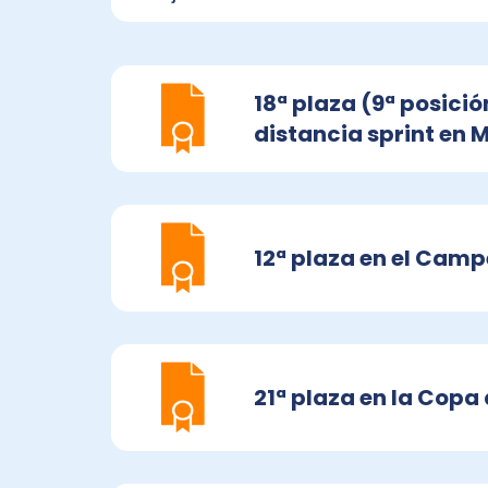
18ª plaza (9ª posici
distancia sprint en M
12ª plaza en el Cam
21ª plaza en la Copa