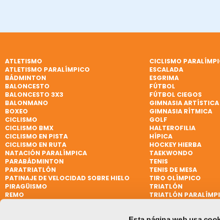
ATLETISMO
CICLISMO PARALÍMP
ATLETISMO PARALÍMPICO
ESCALADA
BÁDMINTON
ESGRIMA
BALONCESTO
FÚTBOL
BALONCESTO 3X3
FÚTBOL CIEGOS
BALONMANO
GIMNASIA ARTÍSTICA
BOXEO
GIMNASIA RÍTMICA
CICLISMO
GOLF
CICLISMO BMX
HALTEROFILIA
CICLISMO EN PISTA
HÍPICA
CICLISMO EN RUTA
HOCKEY HIERBA
NATACIÓN PARALÍMPICA
TAEKWONDO
PARABÁDMINTON
TENIS
PARATRIATLÓN
TENIS DE MESA
PATINAJE DE VELOCIDAD SOBRE HIELO
TIRO OLÍMPICO
PIRAGÜISMO
TRIATLÓN
REMO
TRIATLÓN PARALÍMP
REMO DE MAR BEACH SPRINT
VELA
REMO PARALÍMPICO
VELA
Esta página web usa cook
RUGBY
VELA PARALÍMPICA