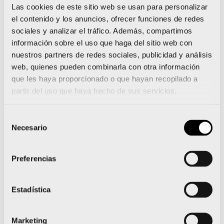
gana Noruega), tenemos todavía la opción de los
Las cookies de este sitio web se usan para personalizar
Preolímpicos de marzo-abril de 2016, que tampoco
el contenido y los anuncios, ofrecer funciones de redes
serán fáciles, pero sí más accesibles que vía Mundial,
sociales y analizar el tráfico. Además, compartimos
sin duda.
información sobre el uso que haga del sitio web con
Vamos a pensar en positivo, y vamos a confiar en
nuestros partners de redes sociales, publicidad y análisis
vuestra presencia en los Juegos Olímpicos de
web, quienes pueden combinarla con otra información
2016. El listón lo tenéis altísimo. ¿Pensáis que es
que les haya proporcionado o que hayan recopilado a
factible repetir la hazaña de Londres?
partir del uso que haya hecho de sus servicios.
SN:
Ojalá podamos estar en Río y ojalá podamos
Selección
repetir la consecución de una medalla. Desde luego, la
Necesario
de
trayectoria en los últimos grandes campeonatos
consentimiento
durante los últimos años nos hace ser optimistas.
Somos muy competitivas. Pero no nos engañemos. Un
Preferencias
podio olímpico es casi una proeza y reeditar lo de
Londres es dificilísimo
Estadística
LG:
Yo soy la “novata” del grupo. No estuve en los
Juegos de Londres, lo vi por televisión y me resultó
impresionante. Vivir una experiencia así en primera
Marketing