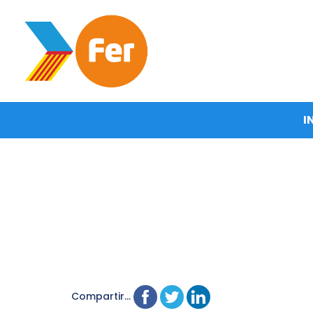
I
Compartir...