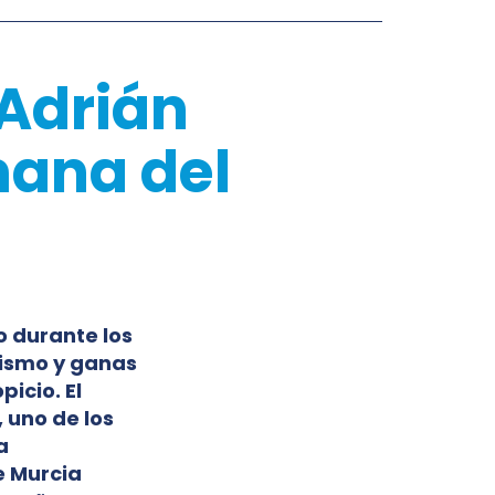
 Adrián
mana del
o durante los
mismo y ganas
icio. El
 uno de los
a
e Murcia