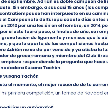
 de septiembre, Adrián es doble campeón de 
ete. Sin embargo, a sus casi 18 años (los cumpl
ontratiempos se han interpuesto en su camino
s el Campeonato de Europa cadete días antes 
en 2013 por una lesión en el hombro, en 2014 po
 por si esto fuera poco, a finales de año, se romp
 grave lesión de ligamento y menisco que le ob
ano, y que le aparta de las competiciones hasta
ro Adrián no se da por vencido y ya atisba la luz
chador de grecorromana y miembro del Club Ares
, empieza respondiendo la pregunta que hace 
a nadadora Susana Tachón
de Susana Tachón
asta el momento, el mejor recuerdo de tu carre
i primera competición, un torneo de Navidad en
e pedirías un autógrafo?