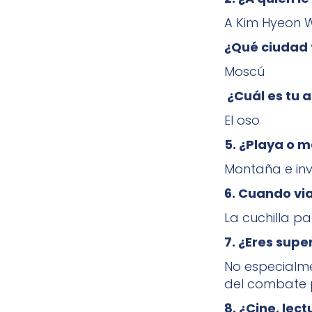
A Kim Hyeon 
¿Qué ciudad 
Moscú
¿Cuál es tu a
El oso
5. ¿Playa o m
Montaña e inv
6. Cuando vi
La cuchilla p
7. ¿Eres supe
No especialme
del combate 
8. ¿Cine, lec