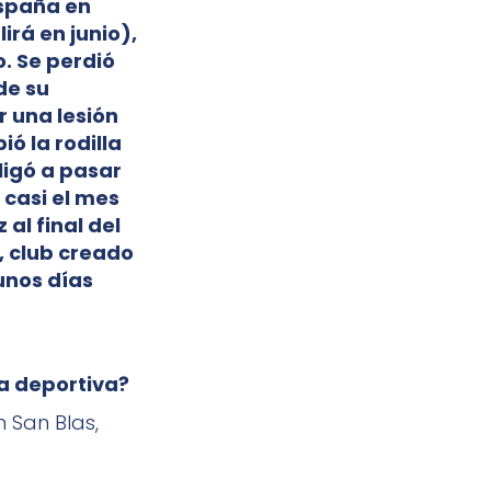
España en
irá en junio),
. Se perdió
de su
r una lesión
ió la rodilla
ligó a pasar
 casi el mes
 al final del
, club creado
unos días
ra deportiva?
 San Blas,