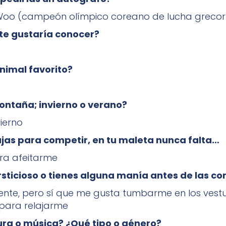
Woo (campeón olímpico coreano de lucha greco
te gustaría conocer?
nimal favorito?
ontaña; invierno o verano?
ierno
ajas para competir, en tu maleta nunca falta…
ara afeitarme
rsticioso o tienes alguna manía antes de las c
nte, pero sí que me gusta tumbarme en los vestu
para relajarme
tura o música? ¿Qué tipo o género?