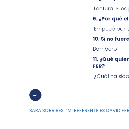
Lectura. Si es
9. ¿Por qué 
Empecé por tr
10. Si no fue
Bombero
11. ¿Qué qui
FER?
¿Cuál ha sid
SARA SORRIBES: “MI REFERENTE ES DAVID F