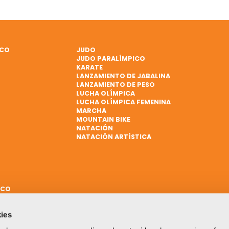
ICO
JUDO
JUDO PARALÍMPICO
KARATE
LANZAMIENTO DE JABALINA
LANZAMIENTO DE PESO
LUCHA OLÍMPICA
LUCHA OLÍMPICA FEMENINA
MARCHA
MOUNTAIN BIKE
NATACIÓN
NATACIÓN ARTÍSTICA
ICO
ies