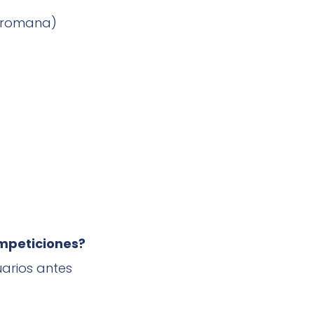
rromana)
ompeticiones?
arios antes