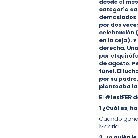
desde el mes
categoría cad
demasiados c
por dos vece
celebración (
en la ceja). Y
derecha. Una
por el quiróf
de agosto. Pe
túnel. El lu
por su padre
planteaba l
El #testFER 
1 ¿Cuál es, h
Cuando gane m
Madrid.
2. ¿A quién l