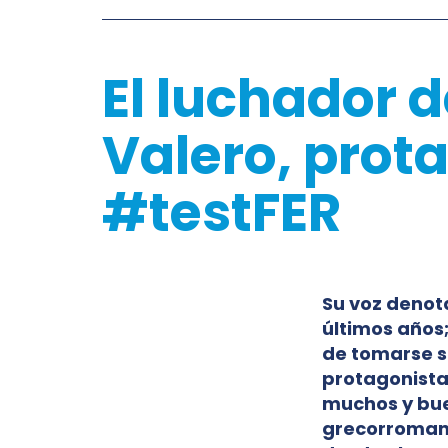
El luchador 
Valero, prot
#testFER
Su voz denot
últimos años
de tomarse su
protagonista
muchos y buen
grecorromana