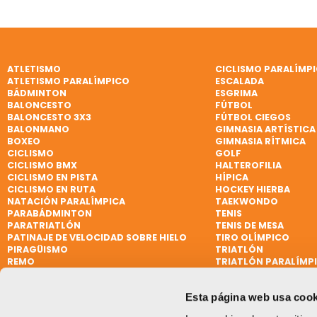
ATLETISMO
CICLISMO PARALÍMP
ATLETISMO PARALÍMPICO
ESCALADA
BÁDMINTON
ESGRIMA
BALONCESTO
FÚTBOL
BALONCESTO 3X3
FÚTBOL CIEGOS
BALONMANO
GIMNASIA ARTÍSTICA
BOXEO
GIMNASIA RÍTMICA
CICLISMO
GOLF
CICLISMO BMX
HALTEROFILIA
CICLISMO EN PISTA
HÍPICA
CICLISMO EN RUTA
HOCKEY HIERBA
NATACIÓN PARALÍMPICA
TAEKWONDO
PARABÁDMINTON
TENIS
PARATRIATLÓN
TENIS DE MESA
PATINAJE DE VELOCIDAD SOBRE HIELO
TIRO OLÍMPICO
PIRAGÜISMO
TRIATLÓN
REMO
TRIATLÓN PARALÍMP
REMO DE MAR BEACH SPRINT
VELA
REMO PARALÍMPICO
VELA
Esta página web usa cook
RUGBY
VELA PARALÍMPICA
RUGBY 7
VÓLEY PLAYA