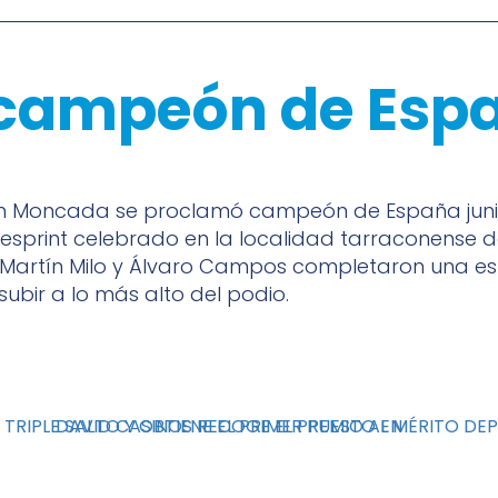
 campeón de Espa
lón Moncada se proclamó campeón de España junio
print celebrado en la localidad tarraconense de 
 Martín Milo y Álvaro Campos completaron una e
ubir a lo más alto del podio.
RIPLE SALTO Y OBTIENE EL PRIMER PUESTO EN
DAVID CASINOS RECOGE EL PREMIO AL MÉRITO DEP