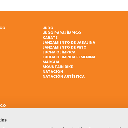
ICO
JUDO
JUDO PARALÍMPICO
KARATE
LANZAMIENTO DE JABALINA
LANZAMIENTO DE PESO
LUCHA OLÍMPICA
LUCHA OLÍMPICA FEMENINA
MARCHA
MOUNTAIN BIKE
NATACIÓN
NATACIÓN ARTÍSTICA
ICO
ies