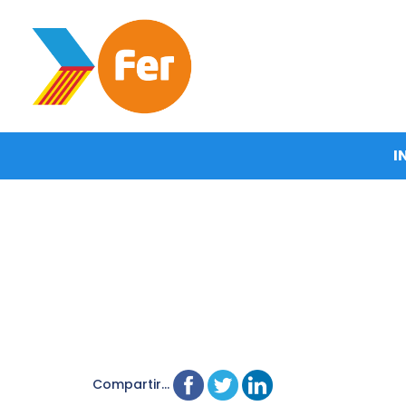
I
Compartir...