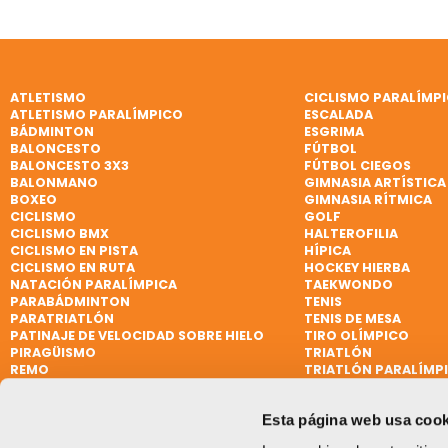
ATLETISMO
CICLISMO PARALÍMP
ATLETISMO PARALÍMPICO
ESCALADA
BÁDMINTON
ESGRIMA
BALONCESTO
FÚTBOL
BALONCESTO 3X3
FÚTBOL CIEGOS
BALONMANO
GIMNASIA ARTÍSTICA
BOXEO
GIMNASIA RÍTMICA
CICLISMO
GOLF
CICLISMO BMX
HALTEROFILIA
CICLISMO EN PISTA
HÍPICA
CICLISMO EN RUTA
HOCKEY HIERBA
NATACIÓN PARALÍMPICA
TAEKWONDO
PARABÁDMINTON
TENIS
PARATRIATLÓN
TENIS DE MESA
PATINAJE DE VELOCIDAD SOBRE HIELO
TIRO OLÍMPICO
PIRAGÜISMO
TRIATLÓN
REMO
TRIATLÓN PARALÍMP
REMO DE MAR BEACH SPRINT
VELA
REMO PARALÍMPICO
VELA
Esta página web usa cook
RUGBY
VELA PARALÍMPICA
RUGBY 7
VÓLEY PLAYA