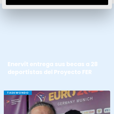
BECAS ENERVIT
Enervit entrega sus becas a 28
deportistas del Proyecto FER
TAEKWONDO