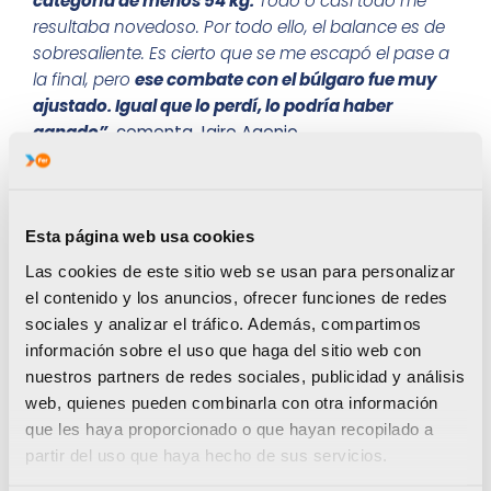
categoría de menos 54 kg.
Todo o casi todo me
resultaba novedoso. Por todo ello, el balance es de
sobresaliente. Es cierto que se me escapó el pase a
la final, pero
ese combate con el búlgaro fue muy
ajustado. Igual que lo perdí, lo podría haber
ganado”,
comenta Jairo Agenjo.
Con este reciente éxito,
Jairo Agenjo prolonga su
impresionante temporada.
Desde que arranco
2024, el joven taekwondista alicantino
ha
Esta página web usa cookies
disputado ocho competiciones y ha ascendido
Las cookies de este sitio web se usan para personalizar
al podio en todas ellas.
Suma tres oros, dos
el contenido y los anuncios, ofrecer funciones de redes
platas y tres bronces. Un espectacular balance que
sociales y analizar el tráfico. Además, compartimos
todavía puede enriquecerse. El fin de semana del 6
información sobre el uso que haga del sitio web con
al 8 de diciembre, disputará en La Nucía
nuestros partners de redes sociales, publicidad y análisis
el
Campeonato de España por clubes
. Y a la
web, quienes pueden combinarla con otra información
semana siguiente, afrontará el Grand Prix final junior
que les haya proporcionado o que hayan recopilado a
en Rumanía. Es decir,
el deportista FER está en
partir del uso que haya hecho de sus servicios.
condiciones de conseguir un 10 de 10.
10 podios
en otros tantos torneos.
Visto lo visto, ¿alguien lo