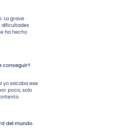
. La grave
 dificultades
me ha hecho
e conseguir?
si yo sacaba ese
por poco, solo
contento.
ord del mundo.