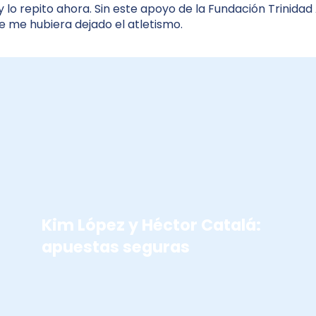
 lo repito ahora. Sin este apoyo de la Fundación Trinidad 
 me hubiera dejado el atletismo.
EL REPORTAJE
Kim López y Héctor Catalá:
apuestas seguras