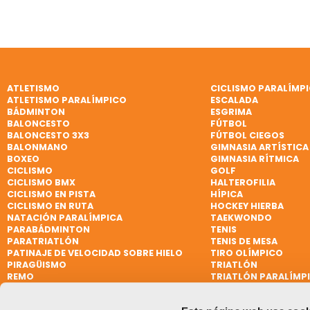
ATLETISMO
CICLISMO PARALÍMP
ATLETISMO PARALÍMPICO
ESCALADA
BÁDMINTON
ESGRIMA
BALONCESTO
FÚTBOL
BALONCESTO 3X3
FÚTBOL CIEGOS
BALONMANO
GIMNASIA ARTÍSTICA
BOXEO
GIMNASIA RÍTMICA
CICLISMO
GOLF
CICLISMO BMX
HALTEROFILIA
CICLISMO EN PISTA
HÍPICA
CICLISMO EN RUTA
HOCKEY HIERBA
NATACIÓN PARALÍMPICA
TAEKWONDO
PARABÁDMINTON
TENIS
PARATRIATLÓN
TENIS DE MESA
PATINAJE DE VELOCIDAD SOBRE HIELO
TIRO OLÍMPICO
PIRAGÜISMO
TRIATLÓN
REMO
TRIATLÓN PARALÍMP
REMO DE MAR BEACH SPRINT
VELA
REMO PARALÍMPICO
VELA