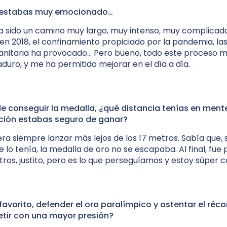
r estabas muy emocionado…
ha sido un camino muy largo, muy intenso, muy complicado
a en 2018, el confinamiento propiciado por la pandemia, las
 sanitaria ha provocado… Pero bueno, todo este proceso 
duro, y me ha permitido mejorar en el día a día.
e conseguir la medalla, ¿qué distancia tenías en ment
ión estabas seguro de ganar?
era siempre lanzar más lejos de los 17 metros. Sabía que, 
 lo tenía, la medalla de oro no se escapaba. Al final, fue 
ros, justito, pero es lo que perseguíamos y estoy súper 
 favorito, defender el oro paralímpico y ostentar el réc
ir con una mayor presión?