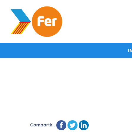
I
Compartir...