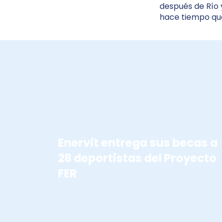
después de Río y
hace tiempo que
BECAS ENERVIT
Enervit entrega sus becas a
28 deportistas del Proyecto
FER
TOKIO 2020