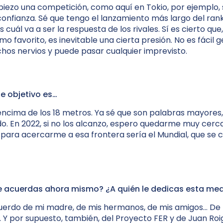
ezo una competición, como aquí en Tokio, por ejemplo,
onfianza. Sé que tengo el lanzamiento más largo del ranki
 cuál va a ser la respuesta de los rivales. Sí es cierto qu
 favorito, es inevitable una cierta presión. No es fácil g
os nervios y puede pasar cualquier imprevisto.
te objetivo es…
encima de los 18 metros. Ya sé que son palabras mayores
o. En 2022, si no los alcanzo, espero quedarme muy cerca
para acercarme a esa frontera sería el Mundial, que se 
e acuerdas ahora mismo? ¿A quién le dedicas esta med
erdo de mi madre, de mis hermanos, de mis amigos… De 
 Y por supuesto, también, del Proyecto FER y de Juan Roig.