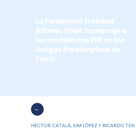
La Fundación Trinidad
Alfonso rinde homenaje a
los medallistas FER en los
Juegos Paralímpicos de
Tokio
HÉCTOR CATALÁ, KIM LÓPEZ Y RICARDO TEN