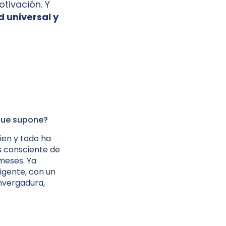
otivación. Y
d universal y
 que supone?
ien y todo ha
s consciente de
meses. Ya
igente, con un
envergadura,