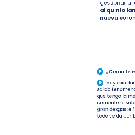
gestionar a l
al quinto la
nueva coron
¿Cómo te en
Voy asimilá
salido fenomena
que tengo la me
comenté el sába
gran desgaste f
todo se da por 