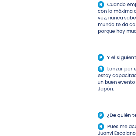
Cuando empi
con la máxima c
vez, nunca sabes
mundo te da como
porque hay much
Y el siguien
Lanzar por 
estoy capacitad
un buen evento 
Japón.
¿De quién t
Pues me acu
Juanvi Escolano.