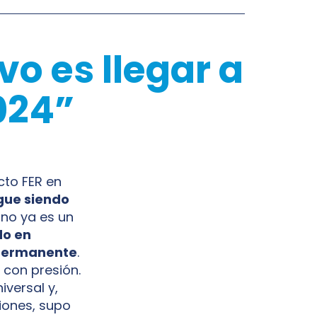
vo es llegar a
024”
cto FER en
gue siendo
iano ya es un
do en
 permanente
.
 con presión.
iversal y,
siones, supo