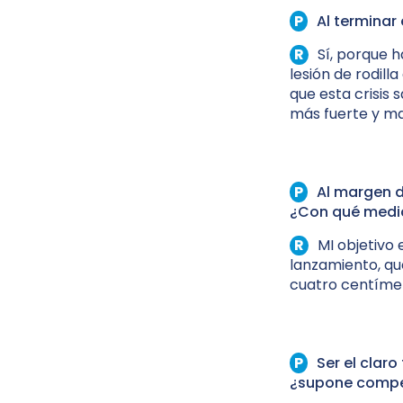
Al termina
Sí, porque 
lesión de rodill
que esta crisis
más fuerte y ma
Al margen d
¿Con qué medic
MI objetivo 
lanzamiento, que
cuatro centímet
Ser el claro
¿supone compet