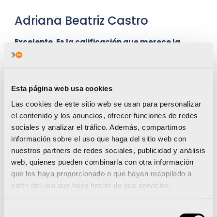
Adriana Beatriz Castro
Excelente. Es la calificación que merece la
temporada firmada por Adriana Beatriz Castro
(Torrevieja, 18 años).
En su despedida de la
división sub-19, Adriana ha logrado dos top-10
:
6ª en el Mundial ISAF, en Italia, 7ª en el Europeo, en
Esta página web usa cookies
Irlanda. Además, ha estado presente en los
Las cookies de este sitio web se usan para personalizar
grandes certámenes internacionales de la división
el contenido y los anuncios, ofrecer funciones de redes
sub-21, en los que no desentonó. Todo lo contrario:
sociales y analizar el tráfico. Además, compartimos
9ª posición en el Mundial, en Portugal (9ª de 80
información sobre el uso que haga del sitio web con
competidoras y mejor española); 15º puesto en el
nuestros partners de redes sociales, publicidad y análisis
Europeo, en Mallorca (15ª de 65 participantes y 4ª
web, quienes pueden combinarla con otra información
de las 12 españolas). Según comentaba hace unas
que les haya proporcionado o que hayan recopilado a
semanas
, la regatista alicantina ha conseguido
partir del uso que haya hecho de sus servicios.
una condición física que le permite ser de las
mejores de España con viento fuerte
. Y con poco
Selección
aire, también es competitiva.
“Pienso que, dentro