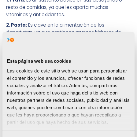
resto de comidas, ya que les aporta muchas
vitaminas y antioxidantes.
2. Pasta:
Es clave en la alimentación de los
deportistas, ya que contienen muchos hidratos de
carbono y les aporta mucha energía. Muchos
confiesan que comen pasta cuando tienen
entrenamientos dobles o antes de competir.
Esta página web usa cookies
3. Carne
: Los deportistas FER suelen comer mucho
Las cookies de este sitio web se usan para personalizar
pollo u otro tipo de carne que les aporte mucha
el contenido y los anuncios, ofrecer funciones de redes
proteína.
sociales y analizar el tráfico. Además, compartimos
4. Pescado Azul
: El pescado es otro de los platos
información sobre el uso que haga del sitio web con
clave en sus dietas, ya que les aporta grasas buenas
nuestros partners de redes sociales, publicidad y análisis
como el Omega 3.
web, quienes pueden combinarla con otra información
5. Verduras
: Las verduras verdes son muy
que les haya proporcionado o que hayan recopilado a
importantes en la alimentación de un deportista, ya
partir del uso que haya hecho de sus servicios.
que éstas les ofrecen un aporte importante de
magnesio y potasio.