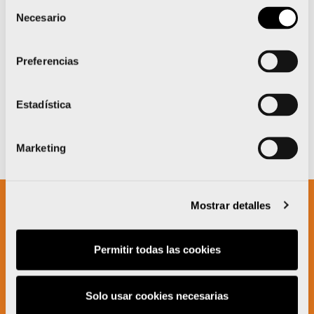
Selección
Necesario
de
consentimiento
Preferencias
Estadística
Marketing
Mostrar detalles
Un proyecto impulsado por:
Permitir todas las cookies
Solo usar cookies necesarias