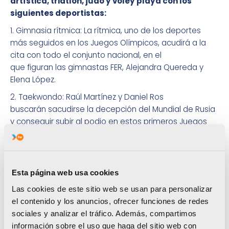
artística, triatlón, judo y voley playa con los
siguientes deportistas:
1. Gimnasia rítmica: La rítmica, uno de los deportes
más seguidos en los Juegos Olímpicos, acudirá a la
cita con todo el conjunto nacional, en el
que figuran las gimnastas FER, Alejandra Quereda y
Elena López.
2. Taekwondo: Raúl Martínez y Daniel Ros
buscarán sacudirse la decepción del Mundial de Rusia
y conseguir subir al podio en estos primeros Juegos
Europeos, una cita que motiva mucho a ambos.
3. Gimnasia Artística: Néstor Abad es el único
representante FER de este deporte. Y tras la
Esta página web usa cookies
decepción en el Europeo, donde no pudo clasificarse
para ninguna final, intentará reivindicarse de nuevo.
Las cookies de este sitio web se usan para personalizar
el contenido y los anuncios, ofrecer funciones de redes
4. Triatlón: Tamara Gómez es la embajadora de esta
sociales y analizar el tráfico. Además, compartimos
modalidad deportiva en Bakú. Viaja con el objetivo de
información sobre el uso que haga del sitio web con