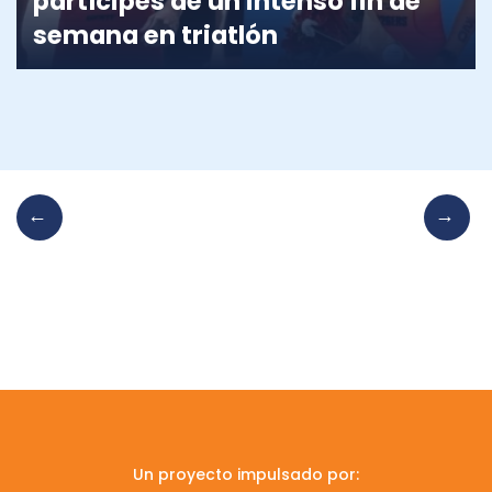
partícipes de un intenso fin de
semana en triatlón
Un proyecto impulsado por: