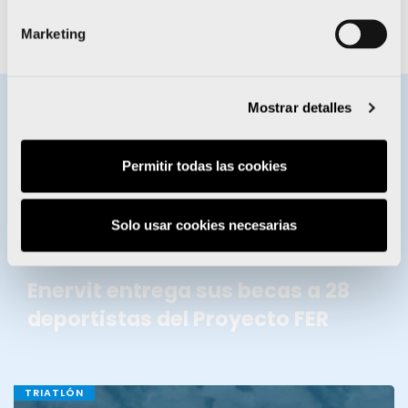
estas semanas tan intensas con buen pie”.
Marketing
Mostrar detalles
BECAS ENERVIT
Permitir todas las cookies
Solo usar cookies necesarias
Enervit entrega sus becas a 28
deportistas del Proyecto FER
TRIATLÓN