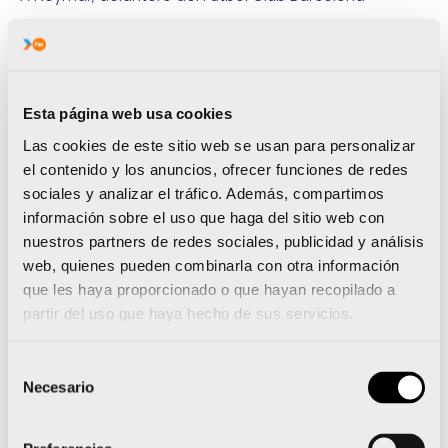
3. ¿Qué ciudad te gustaría conocer?
París
4. ¿Cuál es tu animal favorito?
El león
Esta página web usa cookies
5. ¿Playa o montaña; invierno o verano?
Las cookies de este sitio web se usan para personalizar
Playa y verano. Me encanta el sol
el contenido y los anuncios, ofrecer funciones de redes
sociales y analizar el tráfico. Además, compartimos
6. Cuando viajas para competir, en tu maleta
información sobre el uso que haga del sitio web con
nunca falta…
nuestros partners de redes sociales, publicidad y análisis
Un rosario que me regaló mi abuelo
web, quienes pueden combinarla con otra información
7. ¿Eres supersticioso o tienes alguna manía
que les haya proporcionado o que hayan recopilado a
antes de las competiciones?
partir del uso que haya hecho de sus servicios.
Al margen del ritual anteriormente indicado, no soy
para nada supersticioso
Selección
Necesario
8. ¿Cine, lectura o música? ¿Qué tipo o género?
de
Música, básicamente el pop español
consentimiento