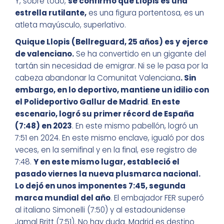
Y, sobre todo,
se confirmó que Llopis es una
estrella rutilante,
es una figura portentosa, es un
atleta mayúsculo, superlativo.
Quique Llopis (Bellreguard, 25 años) es y ejerce
de valenciano.
Se ha convertido en un gigante del
tartán sin necesidad de emigrar. Ni se le pasa por la
cabeza abandonar la Comunitat Valenciana
. Sin
embargo, en lo deportivo, mantiene un idilio con
el Polideportivo Gallur de Madrid
.
En este
escenario, logró su primer récord de España
(7:48) en 2023
. En este mismo pabellón, logró un
7:51 en 2024. En este mismo enclave, igualó por dos
veces, en la semifinal y en la final, ese registro de
7:48.
Y en este mismo lugar, estableció el
pasado viernes la nueva plusmarca nacional.
Lo dejó en unos imponentes 7:45, segunda
marca mundial del año
. El embajador FER superó
al italiano Simonelli (7:50) y al estadounidense
Jamal Britt (7:51). No hay duda. Madrid es destino