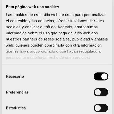
Esta página web usa cookies
La próxima prueba para Quique Llopis llegará
el 19 de febrero, jornada en la que se celebrará
Las cookies de este sitio web se usan para personalizar
la Reunión Internacional de Lievin
, en Francia.
el contenido y los anuncios, ofrecer funciones de redes
Con posterioridad,
el fin de semana del 28 de
sociales y analizar el tráfico. Además, compartimos
febrero y el 1 de marzo, el atleta de Bellreguard
información sobre el uso que haga del sitio web con
competirá en el Nacional bajo techo en
nuestros partners de redes sociales, publicidad y análisis
Valencia.
La etapa invernal se cerrará a lo grande.
web, quienes pueden combinarla con otra información
Entre el 19 y el 22 de marzo, se celebrará en
que les haya proporcionado o que hayan recopilado a
Torun, Polonia, el Campeonato del Mundo.
Para
partir del uso que haya hecho de sus servicios.
Quique, la temporada 2026 ha adquirido un cariz
ilusionante, fascinante, excitante. Y queda lo mejor.
Selección
Instalado y consolidado en la nobleza del atletismo
Necesario
de
internacional, ha demostrado que es capaz de
consentimiento
todo. Su excelso nivel le permite codearse sin
Preferencias
complejos con las grandes estrellas mundiales.
El
deporte valenciano es muy afortunado por
contar con una estrella como Quique Llopis. Y,
Estadística
sobre todo, de mantenerlo en la
terreta
.