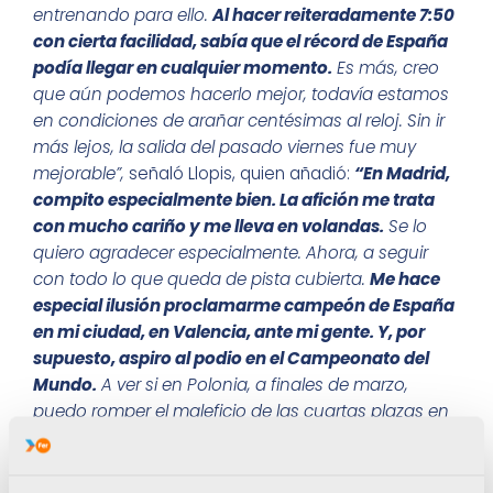
entrenando para ello.
Al hacer reiteradamente 7:50
con cierta facilidad, sabía que el récord de España
podía llegar en cualquier momento.
Es más, creo
que aún podemos hacerlo mejor, todavía estamos
en condiciones de arañar centésimas al reloj. Sin ir
más lejos, la salida del pasado viernes fue muy
mejorable”,
señaló Llopis, quien añadió:
“En Madrid,
compito especialmente bien. La afición me trata
con mucho cariño y me lleva en volandas.
Se lo
quiero agradecer especialmente. Ahora, a seguir
con todo lo que queda de pista cubierta.
Me hace
especial ilusión proclamarme campeón de España
en mi ciudad, en Valencia, ante mi gente. Y, por
supuesto, aspiro al podio en el Campeonato del
Mundo.
A ver si en Polonia, a finales de marzo,
puedo romper el maleficio de las cuartas plazas en
los certámenes universales”,
señala el deportista
FER, que convierte cada una de sus
comparecencias en todo un acontecimiento.