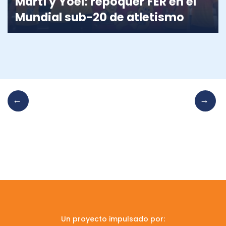
Martí y Yoel: repóquer FER en el
Mundial sub-20 de atletismo
Un proyecto impulsado por: