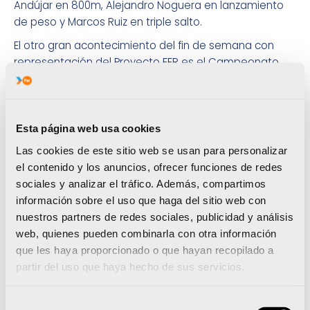
Andújar en 800m, Alejandro Noguera en lanzamiento
de peso y Marcos Ruiz en triple salto.
El otro gran acontecimiento del fin de semana con
representación del Proyecto FER es el Campeonato
del mundo de ciclismo en pista que se disputa en
Francia y donde se encuentra el castellonense
Sebastián Mora. Después de ser el descartado para la
prueba de persecución por equipos, modalidad en la
Esta página web usa cookies
que el equipo español sólo pudo ser décimo,
Las cookies de este sitio web se usan para personalizar
Sebastián compite este sábado en persecución
el contenido y los anuncios, ofrecer funciones de redes
individual con la aspiración de terminar entre los 8
sociales y analizar el tráfico. Además, compartimos
primeros.
información sobre el uso que haga del sitio web con
nuestros partners de redes sociales, publicidad y análisis
Además, otros tres deportistas FER afrontan sendas
web, quienes pueden combinarla con otra información
competiciones internacionales. Por una parte,
que les haya proporcionado o que hayan recopilado a
después de un 2014 casi en blanco a causa de una
partir del uso que haya hecho de sus servicios.
lesión de rodilla, el taekwondista ilicitano Raúl Martinez
viaja a Egipto para participar en los Open de Alejandria
y Luxor. Mientras, la judoka Rosa Ferrer se desplaza a
Selección