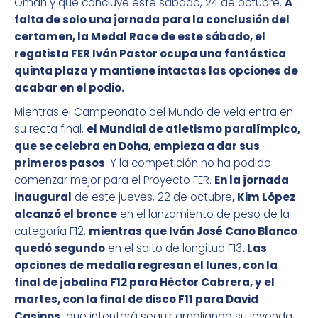
Omán y que concluye este sábado, 24 de octubre.
A
falta de solo una jornada para la conclusión del
certamen, la Medal Race de este sábado, el
regatista FER Iván Pastor ocupa una fantástica
quinta plaza y mantiene intactas las opciones de
acabar en el podio.
Mientras el Campeonato del Mundo de vela entra en
su recta final,
el Mundial de atletismo paralímpico,
que se celebra en Doha, empieza a dar sus
primeros pasos
. Y la competición no ha podido
comenzar mejor para el Proyecto FER.
En la jornada
inaugural
de este jueves, 22 de octubre
, Kim López
alcanzó el bronce
en el lanzamiento de peso de la
categoría F12,
mientras que Iván José Cano Blanco
quedó segundo
en el salto de longitud F13
. Las
opciones de medalla regresan el lunes, con la
final de jabalina F12 para Héctor Cabrera, y el
martes, con la final de disco F11 para David
Casinos,
que intentará seguir ampliando su leyenda.