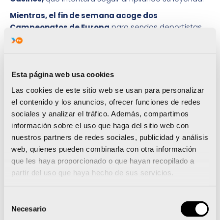
Mientras, el fin de semana acoge dos
Campeonatos de Europa
para sendos deportistas
del Proyecto FER. En realidad, uno de ellos ya se ha
celebrado.
La joven taekwondista Blanca Palmer
ha quedado eliminada en los cuartos de final del
Europeo junior que se celebra en Letonia.
Además,
Esta página web usa cookies
Joan Calatayud ya se encuentra en Portugal,
Las cookies de este sitio web se usan para personalizar
donde este próximo domingo inicia el
el contenido y los anuncios, ofrecer funciones de redes
Campeonato de Europa sub 19 de rugby
15
con el
sociales y analizar el tráfico. Además, compartimos
partido
frente a Alemania
.
Una victoria permitirá
información sobre el uso que haga del sitio web con
al equipo nacional luchar de la primera a la
nuestros partners de redes sociales, publicidad y análisis
cuarta plaza;
una derrota les obliga a jugar de la
web, quienes pueden combinarla con otra información
quinta a la octava. Por si faltaba algo,
este próximo
que les haya proporcionado o que hayan recopilado a
domingo, 25 de octubre, la selección española
partir del uso que haya hecho de sus servicios.
masculina ultimará la preparación del
Campeonato del Mundo de gimnasia artística en
Selección
Glasgow
que, para el combinado nacional, empieza
Necesario
de
el lunes.
El deportista FER Néstor Abad encabeza el