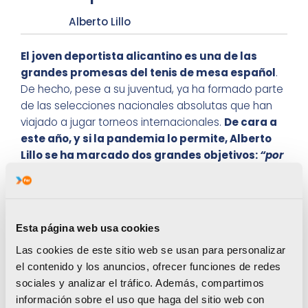
Alberto Lillo
El joven deportista alicantino es una de las
grandes promesas del tenis de mesa español
.
De hecho, pese a su juventud, ya ha formado parte
de las selecciones nacionales absolutas que han
viajado a jugar torneos internacionales.
De cara a
este año, y si la pandemia lo permite, Alberto
Lillo se ha marcado dos grandes objetivos:
“por
una parte, subir al podio en el Campeonato de
España absoluto; por otra, llegar a los cuartos de
final del Europeo sub-21,
categoría en la que, en
2021, cumplo mi segundo y penúltimo año. Por el
Esta página web usa cookies
momento, sí sé que los Nacionales absoluto y sub-
Las cookies de este sitio web se usan para personalizar
23 se celebrarán durante la segunda quincena de
el contenido y los anuncios, ofrecer funciones de redes
junio, aunque ya veremos. Por contra, no hay
sociales y analizar el tráfico. Además, compartimos
ninguna previsión para el Campeonato de Europa”,
información sobre el uso que haga del sitio web con
expresa Alberto.