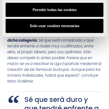
top-15 continental, Además, la crisis sanitaria me ha
impedido disputar la Liga Nacional en Qatar durante
Permitir todas las cookies
6 meses”
comenta, frustrado, el palista de Bigastro.
Pese a ser debutante en la categoría sub-23,
Solo usar cookies necesarias
Marc se muestra ambicioso y
se plantea como
gran reto “
proclamarme campeón de España en
dicha categoría.
Sé que será complicado y que
tendré enfrente a rivales muy cualificados; entre
ellos, al propio Alberto, pero soy optimista. Sólo
deseo competir lo antes posible. Parece que en
marzo se va a reactivar la Liga Española mediante la
creación de las famosas burbujas. Aunque para los
torneos individuales, habrá que esperar”, concluye
Marc Gutiérrez
Sé que será duro y
que tendré enfrente a