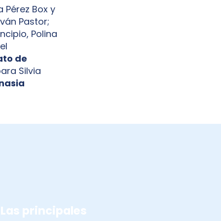
 Pérez Box y
ván Pastor;
ncipio, Polina
el
to de
ara Silvia
nasia
COMPETICIONES 2020
Las principales