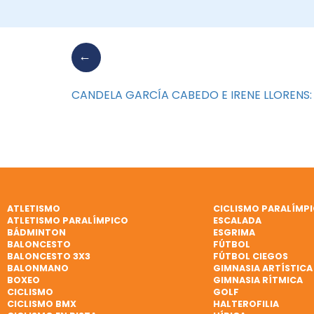
CANDELA GARCÍA CABEDO E IRENE LLORENS
ATLETISMO
CICLISMO PARALÍMP
ATLETISMO PARALÍMPICO
ESCALADA
BÁDMINTON
ESGRIMA
BALONCESTO
FÚTBOL
BALONCESTO 3X3
FÚTBOL CIEGOS
BALONMANO
GIMNASIA ARTÍSTICA
BOXEO
GIMNASIA RÍTMICA
CICLISMO
GOLF
CICLISMO BMX
HALTEROFILIA