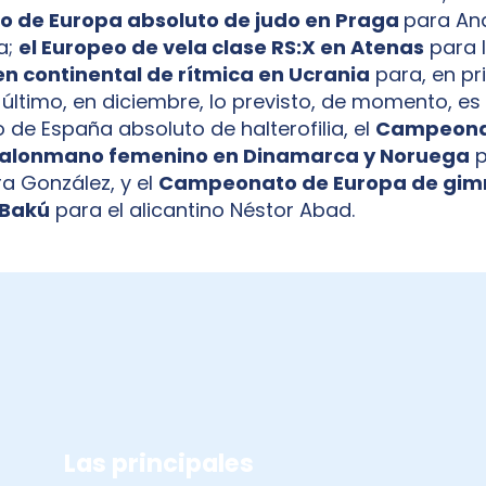
 de Europa absoluto de judo en Praga
para Ana
a;
el Europeo de vela clase RS:X en Atenas
para I
n continental de rítmica en Ucrania
para, en pri
 último, en diciembre, lo previsto, de momento, es 
e España absoluto de halterofilia, el
Campeona
balonmano femenino en Dinamarca y Noruega
p
ra González, y el
Campeonato de Europa de gim
 Bakú
para el alicantino Néstor Abad.
COMPETICIONES 2020
Las principales