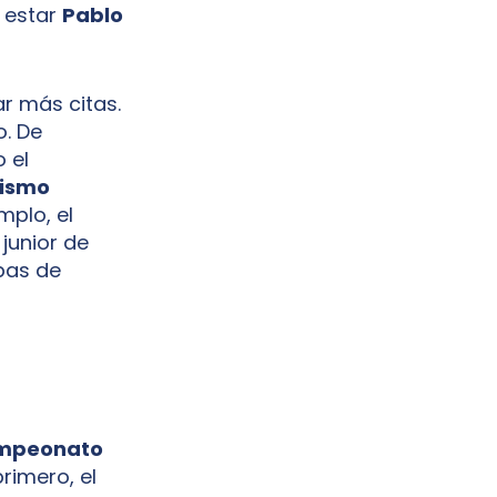
 estar
Pablo
r más citas.
o. De
 el
clismo
mplo, el
junior de
opas de
Campeonato
primero, el