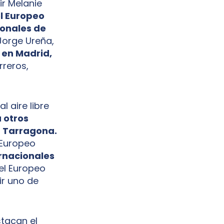
ir Melanie
l Europeo
onales de
Jorge Ureña,
)
en Madrid,
rreros,
l aire libre
á otros
n Tarragona.
l Europeo
rnacionales
 el Europeo
ir uno de
stacan el