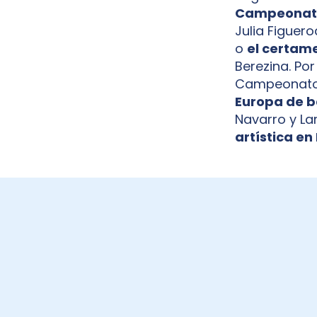
Campeonato
Julia Figuero
o
el certame
Berezina. Por
Campeonato d
Europa de 
Navarro y La
artística en
BECAS ENERVIT