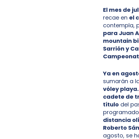
El mes de ju
recae en
el 
contempla, p
para Juan 
mountain bi
Sarrión y Ca
Campeonato
Ya en agost
sumarán a la
vóley playa.
cadete de t
título
del pa
programado e
distancia o
Roberto Sá
agosto, se ha