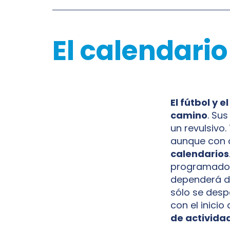
El calendari
El fútbol y 
camino
. Su
un revulsivo.
aunque con 
calendarios
programados 
dependerá de 
sólo se desp
con el inici
de activida