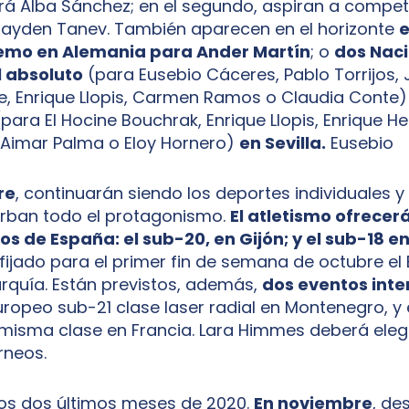
rá Alba Sánchez; en el segundo, aspiran a compet
Nayden Tanev. También aparecen en el horizonte
e
emo en Alemania para Ander Martín
; o
dos Naci
l absoluto
(para Eusebio Cáceres, Pablo Torrijos, 
, Enrique Llopis, Carmen Ramos o Claudia Conte
para El Hocine Bouchrak, Enrique Llopis, Enrique He
 Aimar Palma o Eloy Hornero)
en Sevilla.
Eusebio
re
, continuarán siendo los deportes individuales y a
orban todo el protagonismo.
El atletismo ofrecer
 de España: el sub-20, en Gijón; y el sub-18 e
a fijado para el primer fin de semana de octubre e
rquía. Están previstos, además,
dos eventos inte
uropeo sub-21 clase laser radial en Montenegro, y
 misma clase en Francia. Lara Himmes deberá eleg
rneos.
os dos últimos meses de 2020.
En noviembre
, de