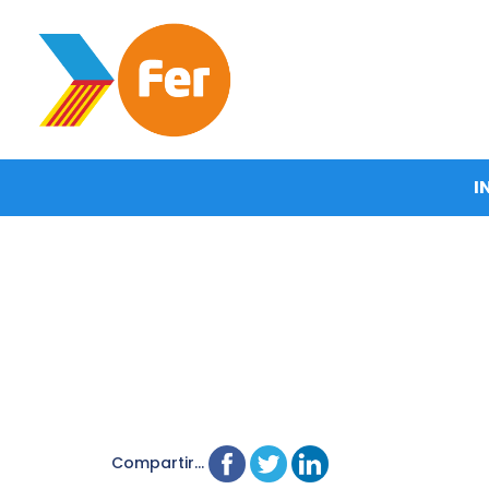
I
Compartir...