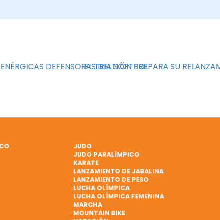
: ENÉRGICAS DEFENSORAS DEL SÓFTBOL
EL TRIATLÓN PREPARA SU RELANZ
ICO
JUDO
JUDO PARALÍMPICO
KARATE
LANZAMIENTO DE JABALINA
LANZAMIENTO DE PESO
LUCHA OLÍMPICA
LUCHA OLÍMPICA FEMENINA
MARCHA
MOUNTAIN BIKE