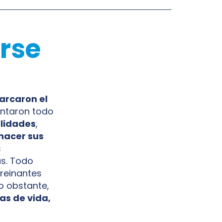
arse
arcaron el
sentaron todo
alidades
,
hacer sus
s
as. Todo
 reinantes
o obstante,
as de vida,