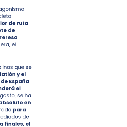
tagonismo
cleta
ior de ruta
te de
Teresa
era, el
plinas que se
riatlón y el
de España
nderá el
gosto, se ha
absoluto en
orada
para
 mediados de
 finales, el