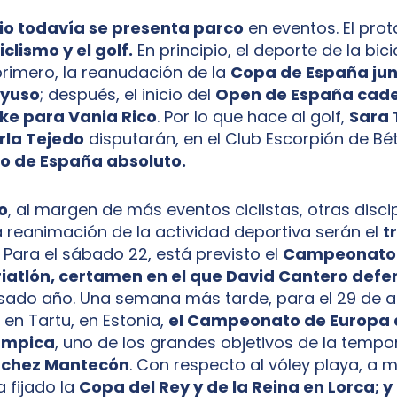
lio todavía se presenta parco
en eventos. El pro
ciclismo y el golf.
En principio, el deporte de la bici
rimero, la reanudación de la
Copa de España jun
Ayuso
; después, el inicio del
Open de España cade
ke para Vania Rico
. Por lo que hace al golf,
Sara 
rla Tejedo
disputarán, en el Club Escorpión de Bét
 de España absoluto.
o
, al margen de más eventos ciclistas, otras disci
 reanimación de la actividad deportiva serán el
t
Para el sábado 22, está previsto el
Campeonato 
riatlón, certamen en el que David Cantero defe
sado año. Una semana más tarde, para el 29 de a
n Tartu, en Estonia,
el Campeonato de Europa 
límpica
, uno de los grandes objetivos de la temp
nchez Mantecón
. Con respecto al vóley playa, a
 fijado la
Copa del Rey y de la Reina en Lorca; y a