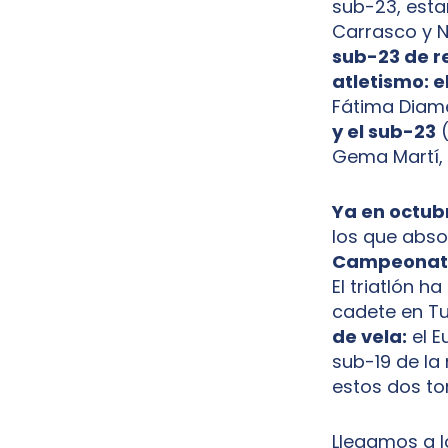
sub-23, esta
Carrasco y 
sub-23 de r
atletismo: e
Fátima Diame
y el sub-23
(
Gema Martí,
Ya en octub
los que abs
Campeonatos
El triatlón h
cadete en Tu
de vela:
el E
sub-19 de la
estos dos to
Llegamos a l