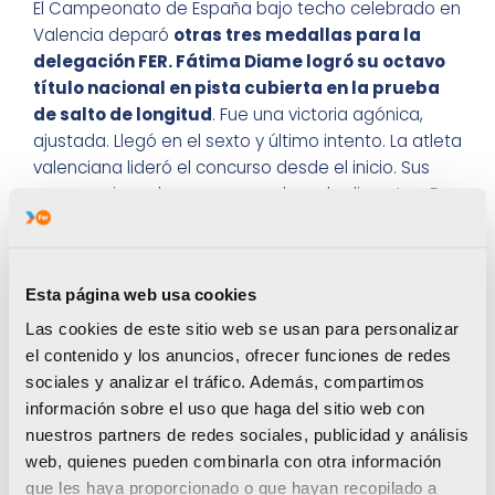
El Campeonato de España bajo techo celebrado en
Valencia deparó
otras tres medallas para la
delegación FER. Fátima Diame logró su octavo
título nacional en pista cubierta en la prueba
de salto de longitud
. Fue una victoria agónica,
ajustada. Llegó en el sexto y último intento. La atleta
valenciana lideró el concurso desde el inicio. Sus
marcas, sin embargo, no pasaban de discretas. En
el quinto turno, Diame fue desplazada de la primera
posición tras el 6,54m firmado por la vasca Irati
Mitxelena. Por tanto,
Fátima se jugaba la victoria
Esta página web usa cookies
a una sola carta. En la última oportunidad,
exhibió su raza de campeona y, con 6,62m, se
Las cookies de este sitio web se usan para personalizar
hizo con el triunfo
. Un éxito meritorio, pero
el contenido y los anuncios, ofrecer funciones de redes
insuficiente.
Por el momento, las marcas
sociales y analizar el tráfico. Además, compartimos
logradas en esta temporada invernal no le
información sobre el uso que haga del sitio web con
permiten acceder al Campeonato del Mundo
nuestros partners de redes sociales, publicidad y análisis
(20-22 de marzo en Polonia).
Deberá buscar el
web, quienes pueden combinarla con otra información
billete el próximo domingo en Berlín. Es su
que les haya proporcionado o que hayan recopilado a