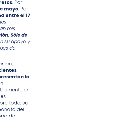
retos
. Por
 de mayo
. Por
 entre el 17
nes
rán mis
ón. Sólo de
n su apoyo y
ques de
.
risma,
cientes
presentan la
n
ablemente en
des
bre todo, su
eonato del
Copa de