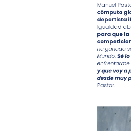
Manuel Pasto
cómputo glo
deportista i
Igualdad ab
para que la
competicion
he ganado se
Mundo.
Sé lo
enfrentarme 
y que voy a p
desde muy 
Pastor.