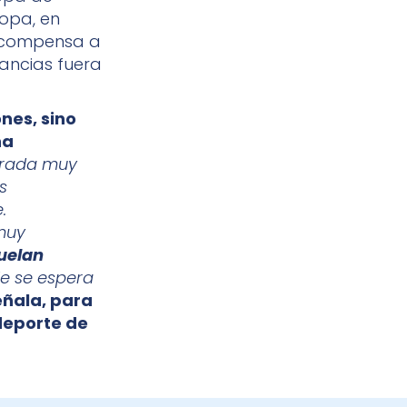
ropa, en
 recompensa a
ancias fuera
nes, sino
na
orada muy
s
.
muy
suelan
e se espera
ñala, para
 deporte de