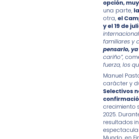
opción, muy
una parte,
l
otra,
el Camp
y el 19 de jul
internaciona
familiares y
pensarlo, y
cariño”,
comen
fuerza, los 
Manuel Pasto
carácter y 
Selectivos 
confirmació
crecimiento 
2025. Duran
resultados i
espectacular
Mundo, en Fi