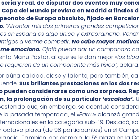
 seria y real, de disputar dos eventos muy conc
a Copa del Mundo prevista en Madrid a finales
eonato de Europa absoluto, fijado en Barcelona
io
.
“Afrontar mis dos primeras grandes competicio
les en España es algo único y extraordinario. Vend
 amigos a verme competir.
No cabe mayor motivaci
a me emociono.
Ojalá pueda dar un campanazo co
ta Manu Pastor, al que se le dan mejor «
los blo
que requieren de un componente más físico”,
aclara
r aúna calidad, clase y talento, pero también, ca
duende.
Sus brillantes prestaciones en los dos re
no pueden considerarse como una sorpresa. Re
n, la prolongación de su particular
‘escalada’.
U
sostenido que, sin embargo, se acentuó consider
te la pasada temporada, el
«Parru»
alcanzó gran
nternacionales en la categoría sub-19. Destacó, so
 octava plaza (de 98 participantes) en el Camp
nlandia. También, por ejemplo, la 5ª plaza en la 