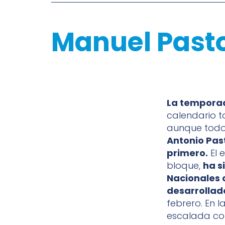
Manuel Pasto
La tempora
calendario t
aunque todos
Antonio Past
primero.
El 
bloque,
ha s
Nacionales 
desarrollad
febrero. En l
escalada c