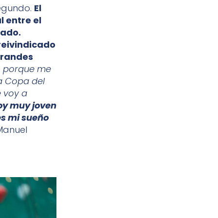
segundo.
El
 entre el
nado.
reivindicado
grandes
o porque me
a Copa del
 voy a
oy muy joven
 es mi sueño
anuel