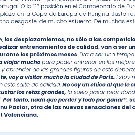
rtugal. O la 11ª posición en el Campeonato de Eu
 6ª plaza en la Copa de Europa de Hungría. Justa
cho desgaste, de mucho esfuerzo. De muchas est
e,
los desplazamientos, no sólo a las competicio
ealizar entrenamientos de calidad, van a ser u
urante los próximos meses
.
“Va a ser una temp
 a viajar mucho
para poder entrenar en las mejore
 y aprender de las grandes figuras de este deporte
e, voy a visitar mucho la ciudad de París.
Estoy 
 este salto de calidad.
No soy un chico al que le 
ustar los retos grandes,
lo suelo pasar peor dond
.
Por tanto, nada que perder y todo por ganar”,
se
anu Pastor, otra de las nuevas sensaciones del
t Valenciana.