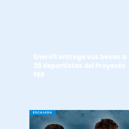
BECAS ENERVIT
Enervit entrega sus becas a
28 deportistas del Proyecto
FER
ESCALADA