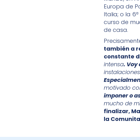
Europa de Po
Italia; o la
curso de mu
de casa.
Precisament
también a r
constante d
intensa
. Voy
instalaciones
Especialment
motivado con
imponer o as
mucho de mí
finalizar, M
la Comunita