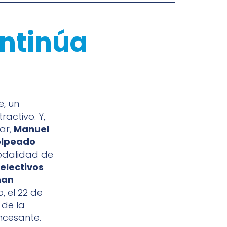
ontinúa
e, un
activo. Y,
ar,
Manuel
golpeado
modalidad de
Selectivos
han
, el 22 de
 de la
ncesante.