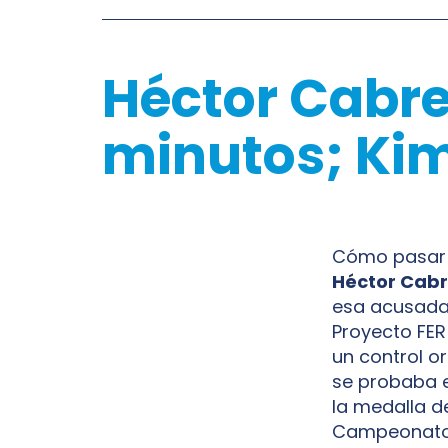
Héctor Cabre
minutos; Kim
Cómo pasa
Héctor Cab
esa acusada
Proyecto FE
un control o
se probaba 
la medalla d
Campeonato d