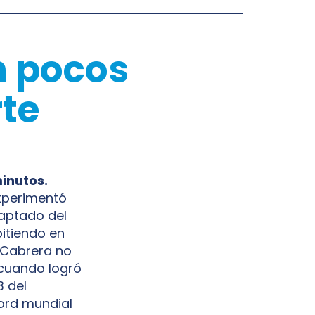
n pocos
rte
minutos.
Experimentó
daptado del
itiendo en
. Cabrera no
cuando logró
3 del
ord mundial