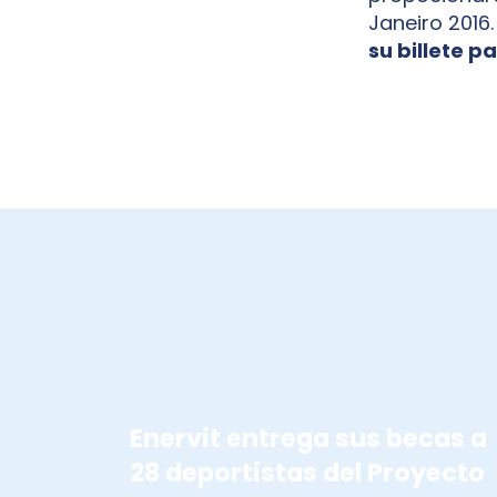
Janeiro 2016
su billete p
BECAS ENERVIT
Enervit entrega sus becas a
28 deportistas del Proyecto