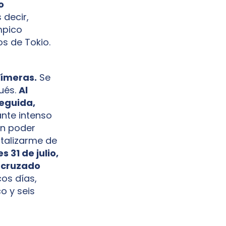
o
 decir,
mpico
s de Tokio.
fímeras.
Se
pués.
Al
seguida,
ante intenso
in poder
talizarme de
es 31 de julio,
o cruzado
cos días,
o y seis