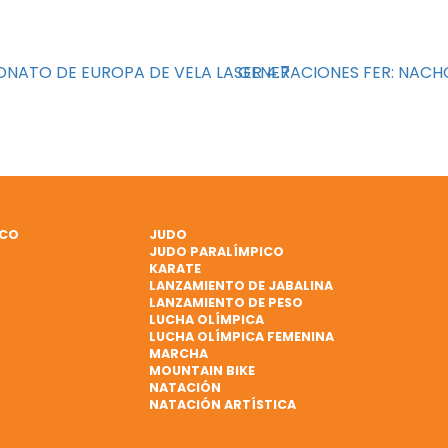
NATO DE EUROPA DE VELA LASER 4.7
GENERACIONES FER: NACH
ICO
JUDO
JUDO PARALÍMPICO
KARATE
LANZAMIENTO DE JABALINA
LANZAMIENTO DE PESO
LUCHA OLÍMPICA
LUCHA OLÍMPICA FEMENINA
MARCHA
MOUNTAIN BIKE
NATACIÓN
NATACIÓN ARTÍSTICA