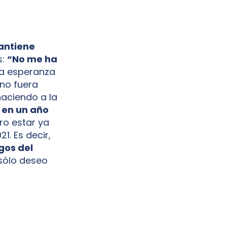
mantiene
s:
“No me ha
 la esperanza
no fuera
haciendo a la
 en un año
ro estar ya
1. Es decir,
gos del
sólo deseo