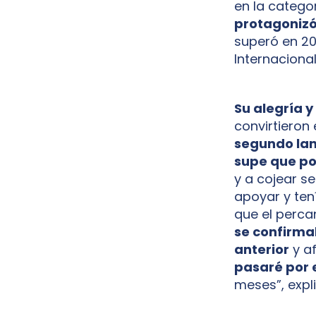
en la categor
protagonizó
superó en 20
Internaciona
Su alegría y
convirtieron
segundo lanz
supe que po
y a cojear s
apoyar y te
que el perca
se confirma
anterior
y af
pasaré por e
meses”, expl