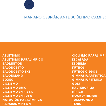
MARIANO CEBRIÁN, ANTE SU ÚLTIMO CAMPEO
ATLETISMO
CICLISMO PARALÍMP
ATLETISMO PARALÍMPICO
ESCALADA
BÁDMINTON
ESGRIMA
BALONCESTO
FÚTBOL
BALONCESTO 3X3
FÚTBOL CIEGOS
BALONMANO
GIMNASIA ARTÍSTICA
BOXEO
GIMNASIA RÍTMICA
CICLISMO
GOLF
CICLISMO BMX
HALTEROFILIA
CICLISMO EN PISTA
HÍPICA
CICLISMO EN RUTA
HOCKEY HIERBA
NATACIÓN PARALÍMPICA
TAEKWONDO
PARABÁDMINTON
TENIS