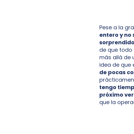
Pese a la gr
entero y no
sorprendido
de que todo 
más allá de u
idea de que 
de pocas co
prácticament
tengo tiemp
próximo vera
que la opera