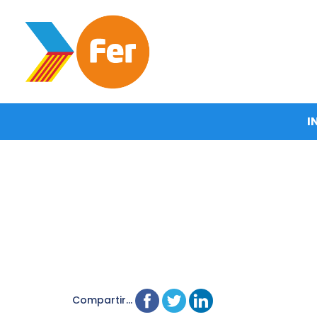
I
Compartir...