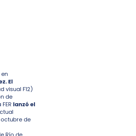
 en
z. El
d visual F12)
ón de
a FER
lanzó el
ctual
 octubre de
e Río de