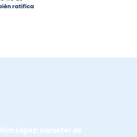
ién ratifica
ATLETISMO PARALIMPICO
Kim López: carácter de