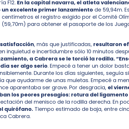
ía F12.
En la capital navarra, el atleta valencian
 un excelente primer lanzamiento
de 59,94m. Es
 centímetros el registro exigido por el Comité Olí
l (59,70m) para obtener el pasaporte de los Juego
 satisfacción
, más que justificadas,
resultaron e
 en inquietud e incertidumbre sólo 10 minutos des
amiento, a Cabrera se le torció la rodilla. “En
día ser algo serio
. Empecé a tener un dolor bast
ensiblemente. Durante los días siguientes, seguía s
nía que ayudarme de unas muletas. Empecé a men
nce aparentaba ser grave. Por desgracia,
el viern
ban los peores presagios: rotura del ligament
ectación del menisco de la rodilla derecha. En po
l quirófano.
Tiempo estimado de baja, entre cinc
ica Cabrera.