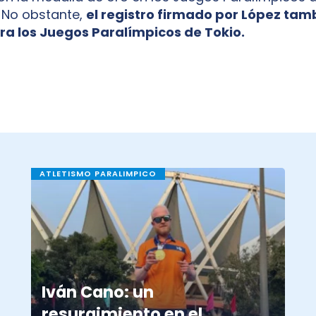
. No obstante,
el registro firmado por López tamb
ara los Juegos Paralímpicos de Tokio.
ATLETISMO PARALIMPICO
Iván Cano: un
resurgimiento en el