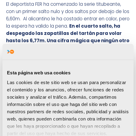
El deportista FER ha comenzado la serie titubeante,
con un primer salto nulo y dos saltos por debajo de los
6,60m. Al alicantino le ha costado entrar en calor, pero
la espera ha valido la pena.
En el cuarto salto, ha
despegado las zapatillas del tartán para volar
hasta los 6,77m. Una cifra mágica que ningún otro
participante ha sido capaz de superar en los
restantes intentos.
El atleta FER, de 23 años, consigue, así, revalidar el
título de campeón de Europa en salto de longitud
Esta página web usa cookies
T13
(categoría de discapacidad visual) que ya logró
Las cookies de este sitio web se usan para personalizar
en Grosseto en el Europeo de 2016, y se consagra
el contenido y los anuncios, ofrecer funciones de redes
como uno de los saltadores más potentes del
sociales y analizar el tráfico. Además, compartimos
panorama paralímpico internacional. Inmejorables
información sobre el uso que haga del sitio web con
perspectivas de cara a los Juegos de Tokio 2020, cuya
nuestros partners de redes sociales, publicidad y análisis
agenda incluirá, por primera vez en la historia, esta
web, quienes pueden combinarla con otra información
disciplina.
que les haya proporcionado o que hayan recopilado a
partir del uso que haya hecho de sus servicios.
El próximo jueves, Iván participará en las