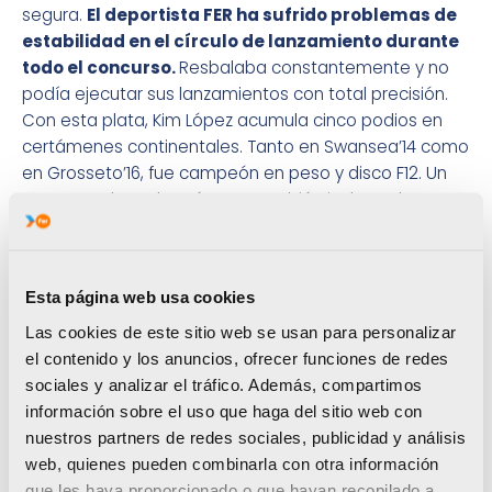
segura.
El deportista FER ha sufrido problemas de
estabilidad en el círculo de lanzamiento durante
todo el concurso.
Resbalaba constantemente y no
podía ejecutar sus lanzamientos con total precisión.
Con esta plata, Kim López acumula cinco podios en
certámenes continentales. Tanto en Swansea’14 como
en Grosseto’16, fue campeón en peso y disco F12. Un
espectacular palmarés que también incluye el oro
logrado en los Juegos Paralímpicos de Río’16.
La siguiente opción de podio para el deportista de
Silla llegará el próximo domingo, en la final de
Esta página web usa cookies
disco F12,
una prueba no incluida dentro del programa
Las cookies de este sitio web se usan para personalizar
de los Juegos Paralímpicos. Antes
, este jueves, el
el contenido y los anuncios, ofrecer funciones de redes
Proyecto FER podrá sumar su tercera medalla en
sociales y analizar el tráfico. Además, compartimos
Berlín.
Tal responsabilidad recaerá sobre
Héctor
información sobre el uso que haga del sitio web con
Cabrera, firme candidato al podio en la jabalina
nuestros partners de redes sociales, publicidad y análisis
F13.
El deportista de Oliva ha tenido una semana muy
web, quienes pueden combinarla con otra información
ajetreada al extraviársele la equipación, incluida la
que les haya proporcionado o que hayan recopilado a