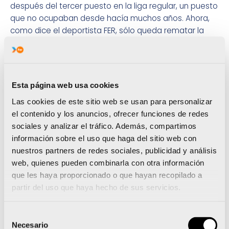
después del tercer puesto en la liga regular, un puesto
que no ocupaban desde hacía muchos años. Ahora,
como dice el deportista FER, sólo queda rematar la
faena con un buen resultado en los Playoff.
Un resultado que José Luis Giera sueña que se
convierta en forma de título con el ONCE Alicante. »
Siempre he dicho que he ganado cosas con la
Esta página web usa cookies
selección, pero que mi sueño es ganar un título con el
Las cookies de este sitio web se usan para personalizar
ONCE Alicante. El año pasado llegamos por primera
el contenido y los anuncios, ofrecer funciones de redes
vez a una final y no pudimos ganar. Pero fue una
sociales y analizar el tráfico. Además, compartimos
sensación emocionante y este año espero poder
información sobre el uso que haga del sitio web con
volver a vivirlo».
nuestros partners de redes sociales, publicidad y análisis
web, quienes pueden combinarla con otra información
Rivales como el Madrid, el Málaga o el Tarragona
que les haya proporcionado o que hayan recopilado a
intentaran evitar que logren ganar el título. Pero de lo
partir del uso que haya hecho de sus servicios.
que no duda José Luis Giera es de la unión, fuerza y
sacrificio que va a poner todo el equipo. «Vamos a
remar todos juntos para llegar lo más alto posible».
Selección
Necesario
de