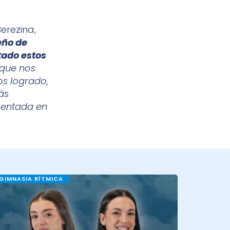
erezina,
eño de
tado estos
 que nos
s logrado,
ás
sentada en
GIMNASIA RÍTMICA