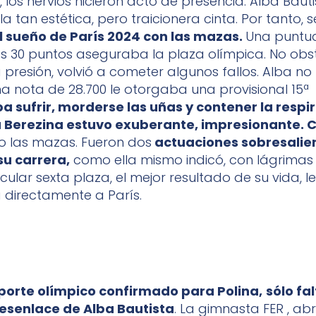
 los nervios hicieron acto de presencia. Alba Baut
la tan estética, pero traicionera cinta. Por tanto, 
l sueño de París 2024 con las mazas.
Una puntu
s 30 puntos aseguraba la plaza olímpica. No obs
a presión, volvió a cometer algunos fallos. Alba no
na nota de 28.700 le otorgaba una provisional 15ª
a sufrir, morderse las uñas y contener la respi
a Berezina estuvo exuberante, impresionante. 
o las mazas. Fueron dos
actuaciones sobresalien
su carrera,
como ella mismo indicó, con lágrimas e
ular sexta plaza, el mejor resultado de su vida, le
directamente a París.
porte olímpico confirmado para Polina,
sólo fa
desenlace de Alba Bautista
. La gimnasta FER , a