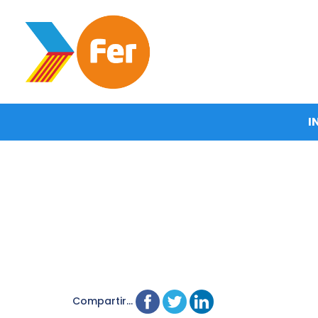
I
Compartir...