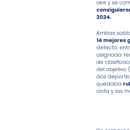
aire y se con
consiguieron
2024.
Ambas sabían
14 mejores 
defecto, ent
asignada ter
de clasificac
del objetivo
dos deportis
quedaba
ru
cinta y las