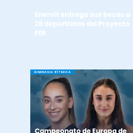
Enervit entrega sus becas a
28 deportistas del Proyecto
FER
GIMNASIA RÍTMICA
Campeonato de Europa de