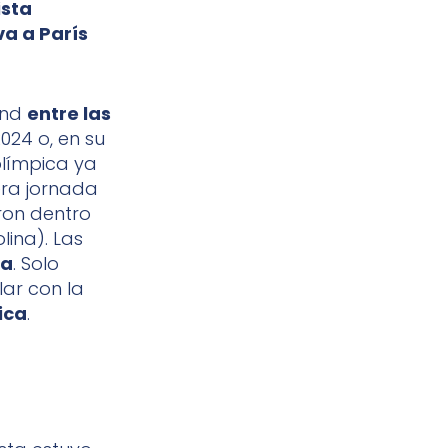
ista
va a París
und
entre las
024 o, en su
olímpica ya
era jornada
eron dentro
lina). Las
ta
. Solo
lar con la
ica
.