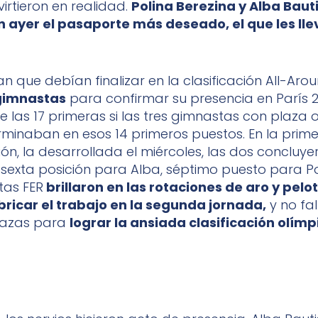
virtieron en realidad.
Polina Berezina y Alba Baut
 ayer el pasaporte más deseado, el que les lle
 que debían finalizar en la clasificación All-Aro
gimnastas
para confirmar su presencia en París 2
re las 17 primeras si las tres gimnastas con plaza 
minaban en esos 14 primeros puestos. En la prim
ión, la desarrollada el miércoles, las dos concluy
 (sexta posición para Alba, séptimo puesto para Po
tas FER
brillaron en las rotaciones de aro y pelo
bricar el trabajo en la segunda jornada,
y no fal
 mazas para
lograr la ansiada clasificación olímp