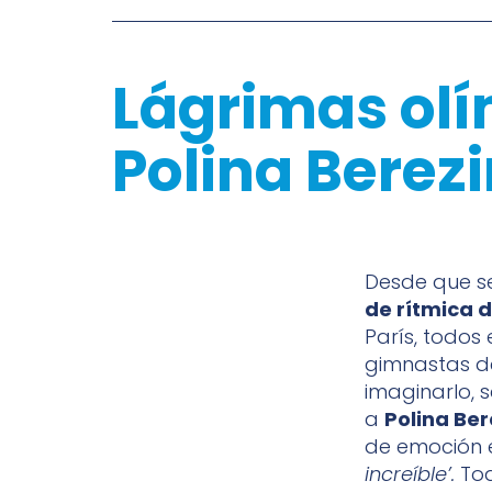
Lágrimas olí
Polina Berez
Desde que s
de rítmica d
París, todos
gimnastas de
imaginarlo, 
a
Polina Ber
de emoción e
increíble’.
Tod