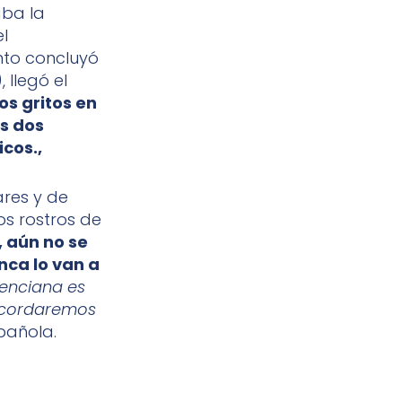
aba la
l
nto concluyó
 llegó el
os gritos en
s dos
cos.,
ares y de
os rostros de
, aún no se
nca lo van a
enciana es
recordaremos
pañola.