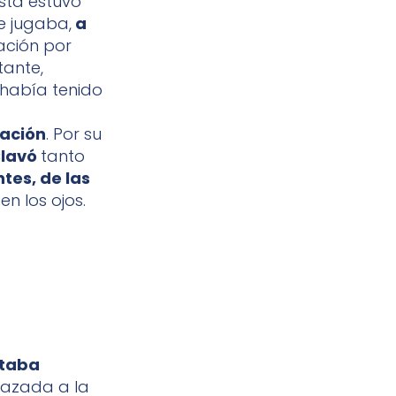
ista estuvo
se jugaba,
a
ación por
tante,
 había tenido
ración
. Por su
Clavó
tanto
tes, de las
n los ojos.
ltaba
brazada a la