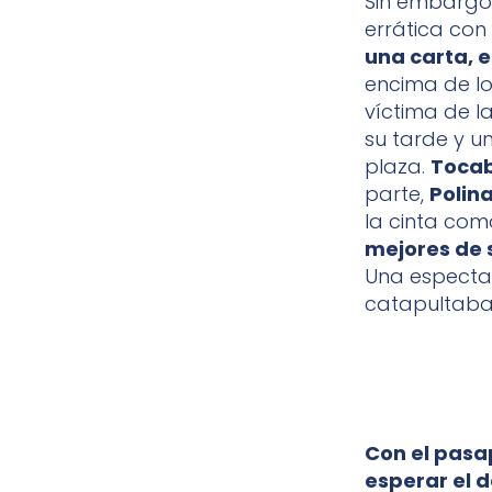
Sin embargo,
errática con 
una carta, e
encima de lo
víctima de l
su tarde y u
plaza.
Tocab
parte,
Polin
la cinta com
mejores de 
Una espectac
catapultaba 
Con el pasa
esperar el 