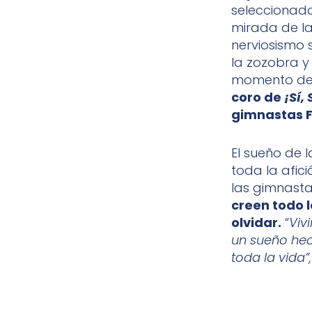
seleccionado
mirada de la
nerviosismo 
la zozobra y 
momento d
coro de
¡Sí,
gimnastas F
El sueño de l
toda la afici
las gimnasta
creen todo l
olvidar.
“
Viv
un sueño hec
toda la vida”