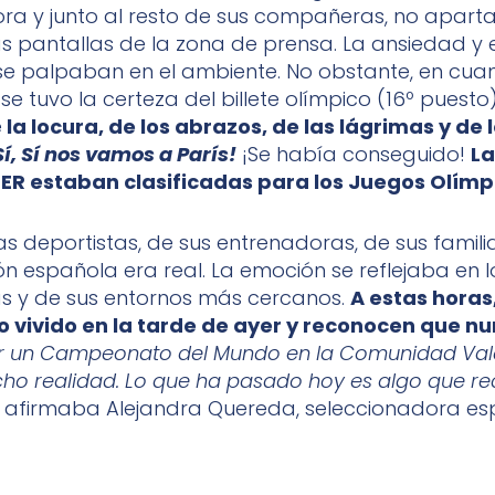
ra y junto al resto de sus compañeras, no apart
s pantallas de la zona de prensa. La ansiedad y e
se palpaban en el ambiente. No obstante, en cua
se tuvo la certeza del billete olímpico (16º puesto),
e
la locura, de los abrazos, de las lágrimas y de l
 Sí, Sí nos vamos a París!
¡Se había conseguido!
La
ER estaban clasificadas para los Juegos Olímpi
as deportistas, de sus entrenadoras, de sus famili
ón española era real. La emoción se reflejaba en l
s y de sus entornos más cercanos.
A estas horas
o vivido en la tarde de ayer y reconocen que nu
ir un Campeonato del Mundo en la Comunidad Val
ho realidad. Lo que ha pasado hoy es algo que 
,
afirmaba Alejandra Quereda, seleccionadora es