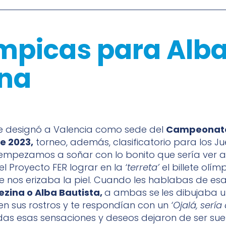
mpicas para Alba
ina
e designó a Valencia como sede del
Campeonato
e 2023,
torneo, además, clasificatorio para los J
 empezamos a soñar con lo bonito que sería ver a
l Proyecto FER lograr en la
‘terreta’
el billete olím
se nos erizaba la piel. Cuando les hablabas de esa
ezina o Alba Bautista,
a ambas se
les dibujaba 
n sus rostros y te respondían con un
‘Ojalá, sería
as esas sensaciones y deseos dejaron de ser sue