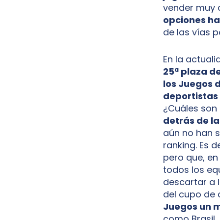
vender muy ca
opciones has
de las vías 
En la actuali
25ª plaza de
los Juegos d
deportistas 
¿Cuáles son 
detrás de la
aún no han 
ranking. Es d
pero que, e
todos los eq
descartar a 
del cupo de 
Juegos un m
como Brasil,