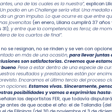
antes, una de las cuales es la nuestra”,
explican Lil
: Un podio en un Challenge sería vital. Una medalla
 da un gran impulso. Lo que ocurre es que entre q
nas jovencitas
(en enero, Liliana cumplirá 37 años
 31)
, y entre que la competencia es feroz, de mom
ntera de los cuartos de final”.
 no se resignan, no se rinden y se ven con opcione
tado en más de una ocasión,
para llevar juntas
clusiones son satisfactorias. Creemos que estam
 bueno
. Pese a estar dentro de una especie de cu
uestros resultados y prestaciones están por encim
previsto. Encaramos el último tercio del proceso cla
con opciones.
Estamos vivas. Sinceramente, pen
tras posibilidades y vamos a exprimirlas hasta 
eñalan las deportistas FER, que todavía disputar
e antes de que acabe el año: el de Tailandia (del 1
el de Filipinas (del 30 de noviembre al 3 de dicie