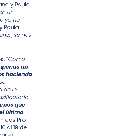
iana y Paula,
 en un
ue ya no
 y Paula
ento, se nos
s. “
Como
 apenas un
os haciendo
rso
a de lo
sificatorio
samos que
el último
án dos Pro
6 al 19 de
mbre).