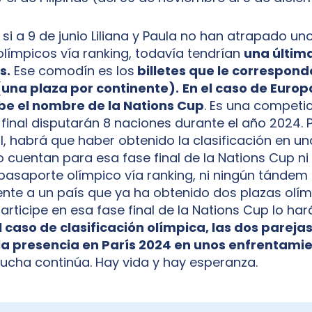
si a 9 de junio Liliana y Paula no han atrapado uno
límpicos vía ranking, todavía tendrían
una últim
s.
Ese comodín es los
billetes que le correspon
(una plaza por continente).
En el caso de Europ
be el nombre de la Nations Cup
. Es una competi
 final disputarán 8 naciones durante el año 2024. 
al, habrá que haber obtenido la clasificación en u
o cuentan para esa fase final de la Nations Cup ni 
pasaporte olímpico vía ranking, ni ningún tándem
nte a un país que ya ha obtenido dos plazas olí
articipe en esa fase final de la Nations Cup lo ha
l caso de clasificación olímpica, las dos parej
 la presencia en París 2024 en unos enfrentami
lucha continúa. Hay vida y hay esperanza.