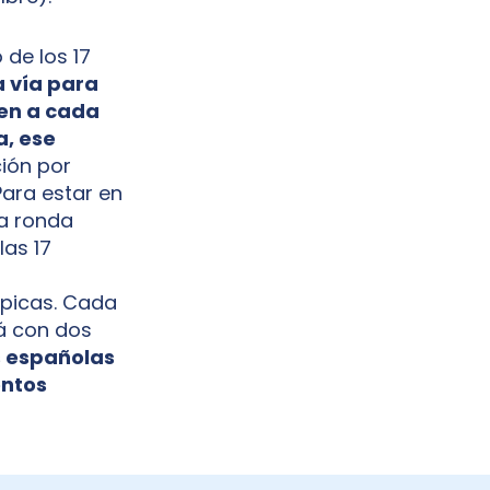
 de los 17
a vía para
den a cada
a, ese
ción por
Para estar en
na ronda
las 17
mpicas. Cada
rá con dos
as españolas
entos