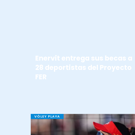
BECAS ENERVIT
Enervit entrega sus becas a
28 deportistas del Proyecto
FER
VÓLEY PLAYA