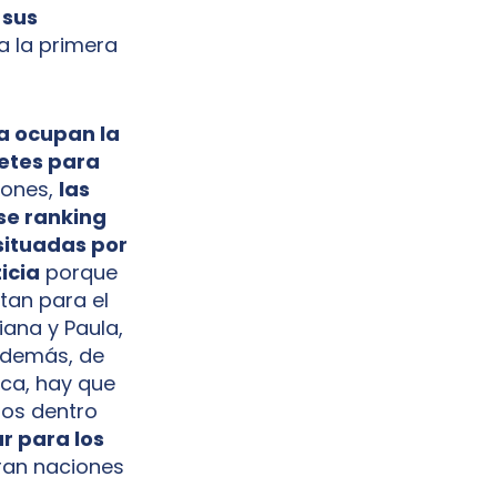
 sus
ra la primera
la ocupan la
letes para
iones,
las
ese ranking
situadas por
icia
porque
an para el
iana y Paula,
Además, de
ica, hay que
pos dentro
ar para los
ran naciones