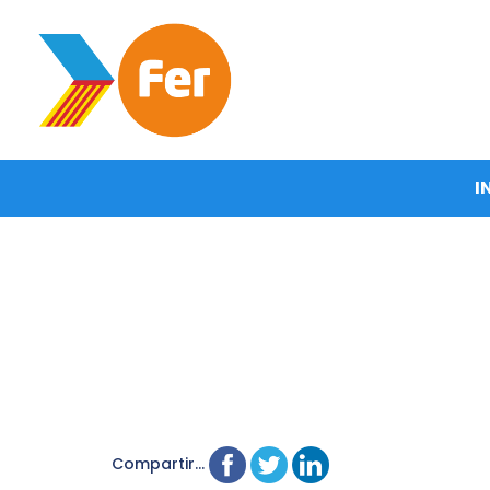
I
Compartir...