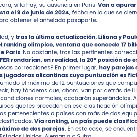
ra, si la hay, su ausencia en París.
Van a apurar
ta el 9 de junio de 2024
, fecha en la que se cier
para obtener el anhelado pasaporte.
dad, y
tras la última actualización, Liliana y Pau
l ranking olímpico, ventana que concede 17 bil
e París
. No obstante, tras las pertinentes correcc
FER rondarían, en realidad, la 20ª posición de 
esas correcciones? En primer lugar,
hay parejas 
s jugadoras alicantinas cuya puntuación es fict
sumado el máximo de 12 puntuaciones que comput
ecir, hay tándems que, ahora, van por detrás de Lil
n condiciones normales, acabarán superándolas. 
uipos que les preceden en esa clasificación olímp
los pertenecientes a países con más de dos equi
clasificados.
Vía ranking, un país puede clasific
áximo de dos parejas.
En este caso, se encuent
 Estados Unidos, Alemania o Suiza.