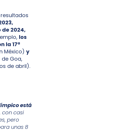
 resultados
2023,
o de 2024,
ejemplo,
los
n la 17ª
en México)
y
l de Goa,
s de abril).
olímpico está
, con casi
es, pero
para unas 8