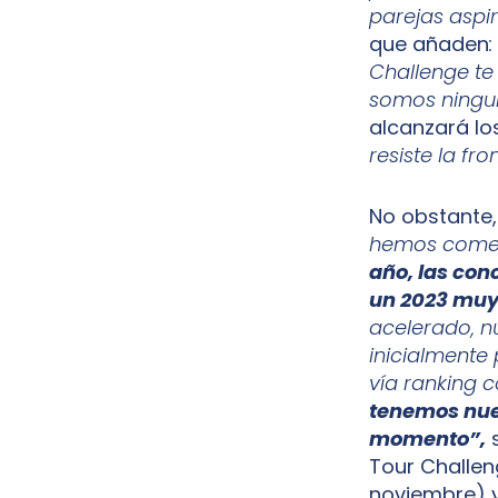
parejas aspir
que añaden
Challenge te
somos ningu
alcanzará los
resiste la fro
No obstante,
hemos comen
año, las con
un 2023 muy
acelerado, n
inicialmente 
vía ranking 
tenemos nues
momento”,
s
Tour Challeng
noviembre) y 