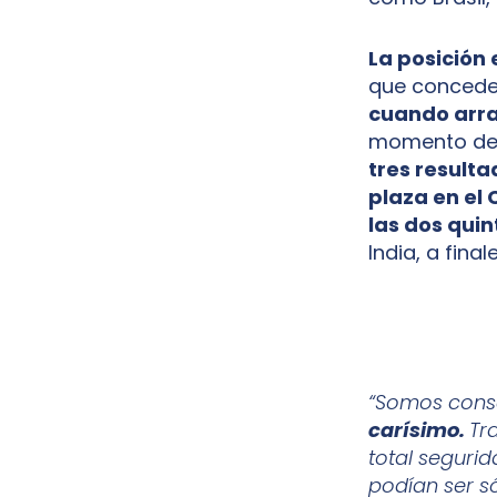
La posición 
que conced
cuando arran
momento de su
tres resulta
plaza en e
las dos qui
India, a fina
“Somos cons
carísimo.
Tr
total segurid
podían ser s