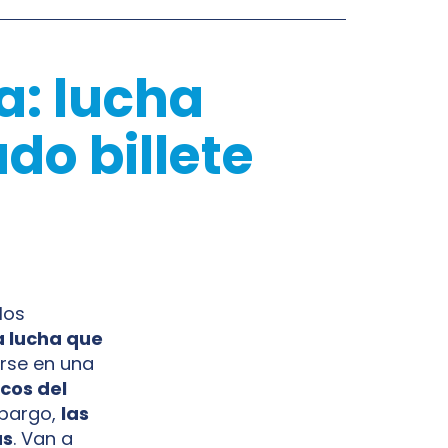
a: lucha
do billete
los
a lucha que
irse en una
cos del
bargo,
las
as
. Van a