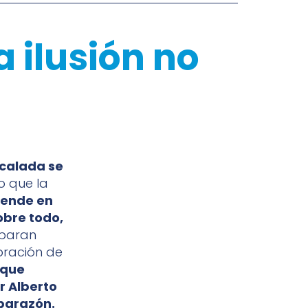
a ilusión no
scalada se
o que la
iende en
obre todo,
paran
bración de
 que
r Alberto
aparazón.