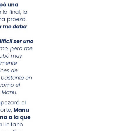
upó una
la final, la
una proeza.
ya me daba
fícil ser uno
imo, pero me
acabé muy
lmente
ines de
 bastante en
 como el
a Manu.
mpezará el
porte,
Manu
ina a la que
 ilicitano