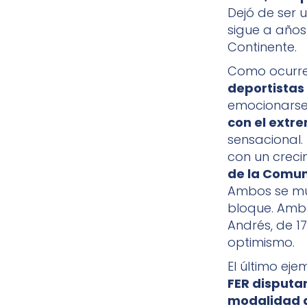
Dejó de ser
sigue a años 
Continente.
Como ocurre
deportistas
emocionarse.
con el extr
sensacional.
con un creci
de la Comun
Ambos se mu
bloque. Ambo
Andrés, de 17
optimismo.
El último ej
FER disputa
modalidad 