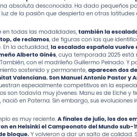
 una absoluta desconocida. Ha dado pequeños pa
luz de la pasión que despierta en otras latitudes 
 en todas las modalidades,
también la escalada
 top, de reclamos
, de figuras con las que identifi
 En la actualidad,
la escalada española vuelve a
emeño Alberto Ginés
, cuya temporada 2025 está 
 También, con el madrileño Guillermo Peinado. Y po
miento sostenido y permanente,
aparecen dos de
itat Valenciana. Son Manuel Antonio Pastor y A
estran especialmente competitivos en la especia
s son todavía muy jóvenes. Manu es de Elche y ti
, nació en Paterna. Sin embargo, sus evoluciones i
emplo es muy reciente.
A finales de julio, los dos
ron en Helsinki el Campeonato del Mundo sub-19
de bloque.
Y volvieron a dar un salto de calidad. 