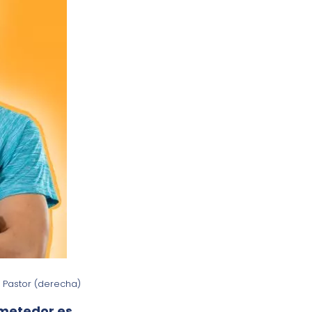
o Pastor (derecha)
ometedor es