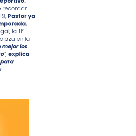
deportivo,
 recordar
19,
Pastor ya
temporada.
al; la 11ª
plaza en la
 mejor los
co
”,
explica
 para
e