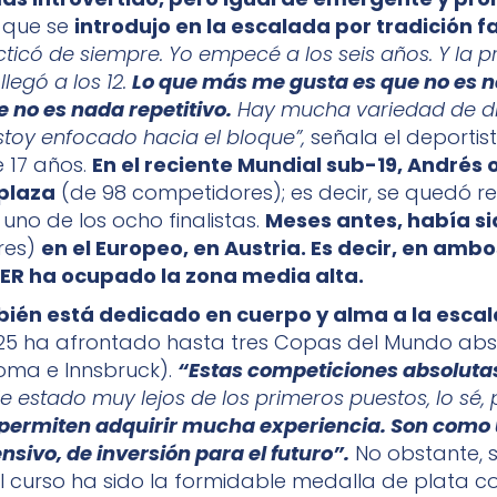
que se
introdujo en la escalada por tradición f
cticó de siempre. Yo empecé a los seis años. Y la 
legó a los 12.
Lo que más me gusta es que no es 
e no es nada repetitivo.
Hay mucha variedad de dis
toy enfocado hacia el bloque”,
señala el deportis
e 17 años.
En el reciente Mundial sub-19, Andrés
 plaza
(de 98 competidores); es decir, se quedó r
uno de los ocho finalistas.
Meses antes, había si
res)
en el Europeo, en Austria. Es decir, en ambo
FER ha ocupado la zona media alta.
ién está dedicado en cuerpo y alma a la escal
25 ha afrontado hasta tres Copas del Mundo abso
oma e Innsbruck).
“Estas competiciones absoluta
e estado muy lejos de los primeros puestos, lo sé, 
permiten adquirir mucha experiencia. Son como
nsivo, de inversión para el futuro”.
No obstante, 
l curso ha sido la formidable medalla de plata 