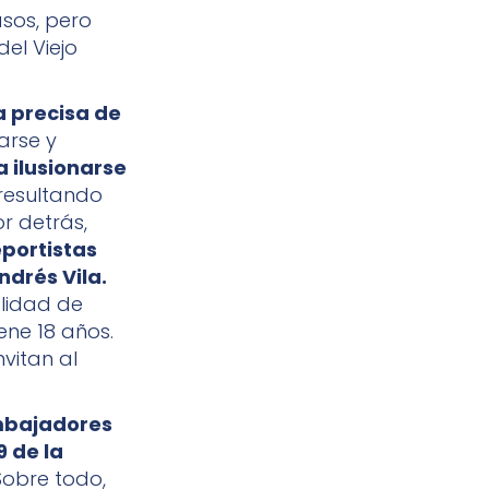
sos, pero
del Viejo
 precisa de
carse y
 ilusionarse
resultando
r detrás,
portistas
ndrés Vila.
lidad de
ene 18 años.
nvitan al
 embajadores
 de la
Sobre todo,