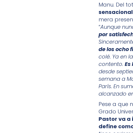
Manu. Del to
sensacional
mera presenc
“
Aunque nunc
por satisfec
Sinceramente,
de los ocho f
colé. Ya en l
contento.
Es
desde septi
semana a Mad
París. En su
alcanzado en
Pese a que n
Grado Univers
Pastor va a 
define como