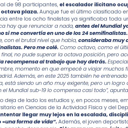
tal de 98 participantes,
el escalador ilicitano oc
 octava plaza.
Aunque fue el último clasificado en 
ia entre los ocho finalistas ya significaba toda 
a hay que renunciar a nada,
antes del Mundial 
ho si me convertía en uno de los 24 semifinalistas.
 con el brutal nivel que había,
consideraba muy di
inalistas. Pero me colé.
Como octavo, como el últ
a final, no pude superar la octava posición, pero 
 la recompensa al trabajo que hay detrás.
Especia
embre, momento en que empecé a viajar muchos f
rid. Además, en este 2025 también he entrenado
ma, está siendo un año muy exigente, pero un logro
 el Mundial sub-19 lo compensa casi todo”, apunt
o deja de lado los estudios y, en pocos meses, e
itario en Ciencias de la Actividad Física y del De
intentar llegar muy lejos en la escalada, discipl
 «
una forma de vida”.
Además, el joven deportista