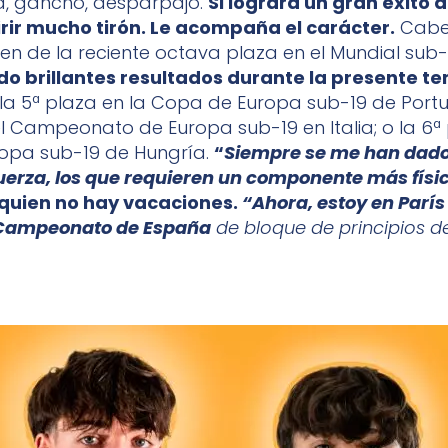
a, gancho, desparpajo.
Si lograra un gran éxito 
rir mucho tirón. Le acompaña el carácter.
Cabe
en de la reciente octava plaza en el Mundial sub-
do brillantes resultados durante la presente 
 la 5ª plaza en la Copa de Europa sub-19 de Portug
el Campeonato de Europa sub-19 en Italia; o la 6ª 
opa sub-19 de Hungría.
“
Siempre se me han dado
uerza, los que requieren un componente más físi
quien no hay vacaciones.
“Ahora, estoy en París
 Campeonato de España
de bloque de principios d