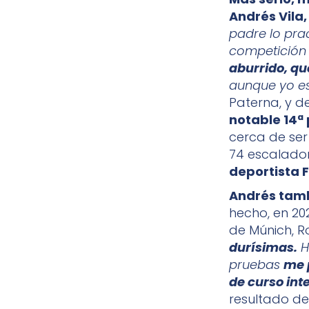
Andrés Vila,
padre lo pra
competición l
aburrido, qu
aunque yo es
Paterna, y d
notable 14ª
cerca de ser 
74 escalado
deportista 
Andrés tamb
hecho, en 20
de Múnich, R
durísimas.
H
pruebas
me 
de curso inte
resultado de