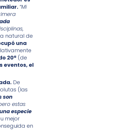
amiliar.
“Mi
primera
nada
ciplinas,
ta natural de
 ocupó una
elativamente
do 20ª
(de
s eventos, el
ada.
De
lutas (las
s son
pero estas
 una especie
su mejor
conseguida en