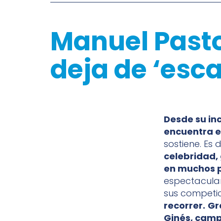
Manuel Pastor
deja de ‘esca
Desde su in
encuentra e
sostiene. Es 
celebridad,
en muchos p
espectacular
sus competic
recorrer.
Gr
Ginés, camp