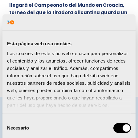
llegará el Campeonato del Mundo en Croacia,
torneo del que la tiradora alicantina guarda un
grato recuerdo
. En 2021, en Perú, alcanzó dos
brillantes resultados: 4ª plaza en parejas mixtas, 8ª
posición en el torneo individual. En suma, durante
estos últimos días, Paula Morcillo está trabajando,
Esta página web usa cookies
más si cabe, el autocontrol, el temple, la frialdad, la
Las cookies de este sitio web se usan para personalizar
capacidad de abstracción… y, cómo no, la puntería,
el contenido y los anuncios, ofrecer funciones de redes
la precisión y el acierto. La escopeta está
sociales y analizar el tráfico. Además, compartimos
preparada
. En pocos días, a partir del 31 de
información sobre el uso que haga del sitio web con
agosto, empieza el desafío.
nuestros partners de redes sociales, publicidad y análisis
web, quienes pueden combinarla con otra información
que les haya proporcionado o que hayan recopilado a
partir del uso que haya hecho de sus servicios.
BECAS ENERVIT
Selección
Necesario
de
consentimiento