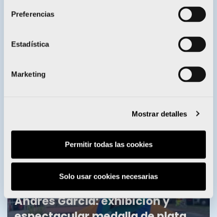
Preferencias
Estadística
Enervit entrega sus becas a 28
deportistas del Proyecto FER
Marketing
TIRO OLÍMPICO
Mostrar detalles
Permitir todas las cookies
Solo usar cookies necesarias
Andrés García: exhibición y
espectacular medalla de plata