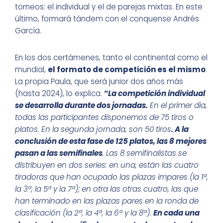
torneos: el individual y el de parejas mixtas. En este
último, formará tándem con el conquense Andrés
García.
En los dos certámenes, tanto el continental como el
mundial,
el formato de competición es el mismo
.
La propia Paula, que será junior dos años más
(hasta 2024), lo explica.
“
La competición individual
se desarrolla durante dos jornadas.
En el primer día,
todas las participantes disponemos de 75 tiros o
platos. En la segunda jornada, son 50 tiros
. A la
conclusión de esta fase de 125 platos, las 8 mejores
pasan a las semifinales
. Las 8 semifinalistas se
distribuyen en dos series: en una, están las cuatro
tiradoras que han ocupado las plazas impares (la 1ª,
la 3ª, la 5ª y la 7ª); en otra las otras cuatro, las que
han terminado en las plazas pares en la ronda de
clasificación (la 2ª, la 4ª, la 6ª y la 8ª).
En cada una