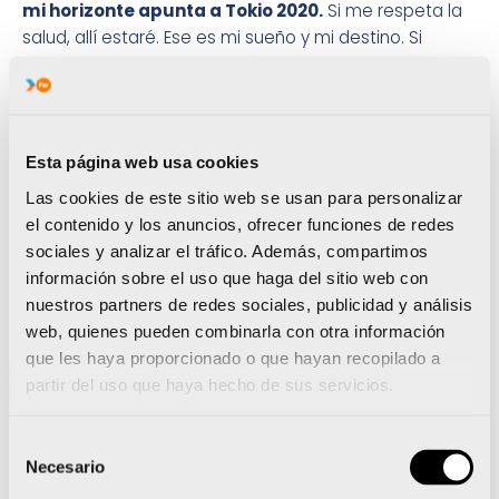
mi horizonte apunta a Tokio 2020.
Si me respeta la
salud, allí estaré. Ese es mi sueño y mi destino. Si
consigo clasificarme, llegaré en mejores condiciones
que en Río.
Tendré 27 años, estaré en plena
madurez deportiva, con más experiencia, con
más bagaje
y, espero, con una preparación más
Esta página web usa cookies
completa”, explica Néstor Abad.
Las cookies de este sitio web se usan para personalizar
Su paso por la Copa del Mundo de Cottbus,
una
el contenido y los anuncios, ofrecer funciones de redes
competición de un apreciable nivel participativo,
ha
sociales y analizar el tráfico. Además, compartimos
ofrecido buenos resultados
.
Se enfrentó a dos
información sobre el uso que haga del sitio web con
ejercicios, anillas y barra fija. Y en ambas
nuestros partners de redes sociales, publicidad y análisis
modalidades alcanzó la final y ocupó sendas
web, quienes pueden combinarla con otra información
quintas plazas.
“El reencuentro con la alta
que les haya proporcionado o que hayan recopilado a
competición ha resultado muy positivo.
He
partir del uso que haya hecho de sus servicios.
experimentado buenas sensaciones. Y ya
arriesgo mucho más.
Por ejemplo, en la disciplina de
Selección
anillas me atreví con la misma salida en la que me
Necesario
de
lesioné en 2014. He perdido el miedo, he ganado en
consentimiento