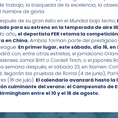
 trabajo, la búsqueda de la excelencia, la obses
el hambre de gloria.
spués de su gran éxito en el Mundial bajo techo,
ado para su estreno en la temporada de aire li
do año
, el deportista FER retoma la competició
ra en China.
Ambas forman parte del prestigioso 
League.
En primer lugar, este sábado, día 16, en
irá con, entre otras estrellas, el jamaicano Orlan
idenses Jamal Britt o Cordell Tinch, o el japonés R
na semana después, el sábado 23, en Xiamen. Co
d, llegarán las pruebas de Roma (4 de junio), Parí
es (18 de julio).
El calendario avanzará hasta la 
ión culminante del verano: el Campeonato de 
Birmingham entre el 10 y el 16 de agosto.