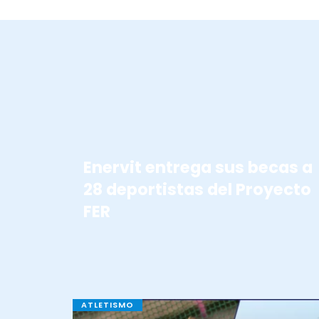
BECAS ENERVIT
Enervit entrega sus becas a
28 deportistas del Proyecto
FER
ATLETISMO