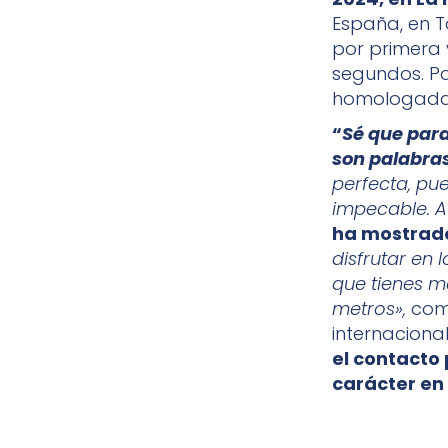
España, en Ta
por primera 
segundos. Pa
homologada p
“
Sé que para
son palabra
perfecta, pue
impecable. 
ha mostrado
disfrutar en 
que tienes me
metros»,
come
internaciona
el contacto
carácter en 