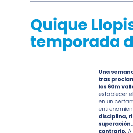
Quique Llopi
temporada de
Una semana.
tras procla
los 60m vall
establecer e
en un certam
entrenamiento
disciplina, 
superación…
contrario.
A 