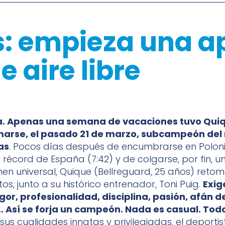
s: empieza una 
 aire libre
 Apenas una semana de vacaciones tuvo Quiq
marse, el pasado 21 de marzo, subcampeón de
as
. Pocos días después de encumbrarse en Poloni
l récord de España (7:42) y de colgarse, por fin, 
en universal, Quique (Bellreguard, 25 años) reto
s, junto a su histórico entrenador, Toni Puig.
Exig
rigor, profesionalidad, disciplina, pasión, afán d
 Así se forja un campeón. Nada es casual. Todo
sus cualidades innatas y privilegiadas, el deportis