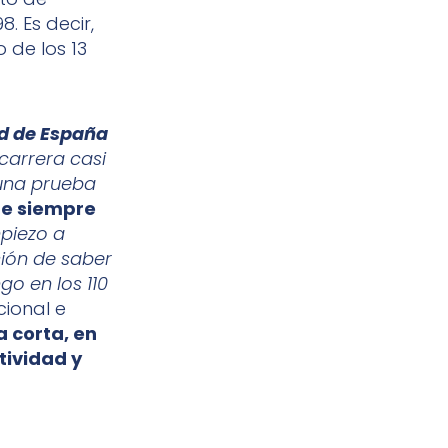
. Es decir,
 de los 13
rd de España
carrera casi
 una prueba
ue siempre
piezo a
ción de saber
go en los 110
cional e
a corta, en
tividad y