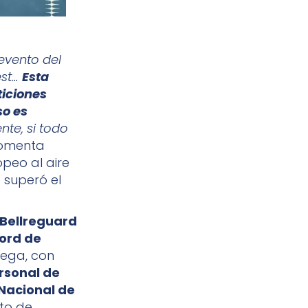
evento del
est…
Esta
ticiones
so es
te, si todo
omenta
opeo al aire
 superó el
 Bellreguard
cord de
tega, con
rsonal de
 Nacional de
to de