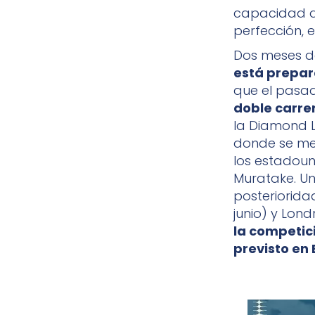
capacidad de
perfección, 
Dos meses de
está prepar
que el pasa
doble carre
la Diamond 
donde se med
los estadoun
Muratake. U
posteriorida
junio) y Londr
la competic
previsto en 