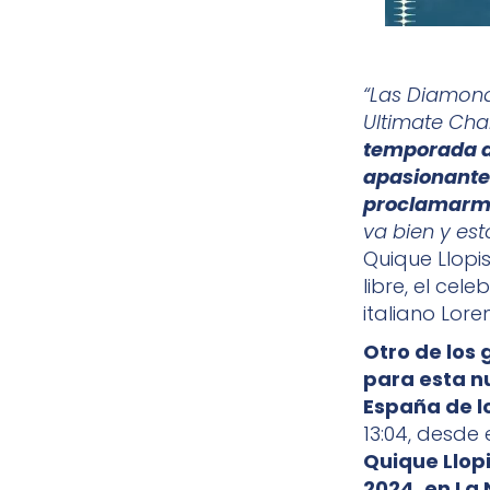
“Las Diamond
Ultimate Ch
temporada de
apasionantes,
proclamarm
va bien y est
Quique Llopi
libre, el ce
italiano Lore
Otro de los 
para esta n
España de lo
13:04, desde 
Quique Llopi
2024, en La 