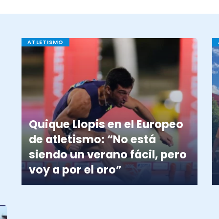
ATLETISMO
Quique Llopis en el Europeo
de atletismo: “No está
siendo un verano fácil, pero
voy a por el oro”