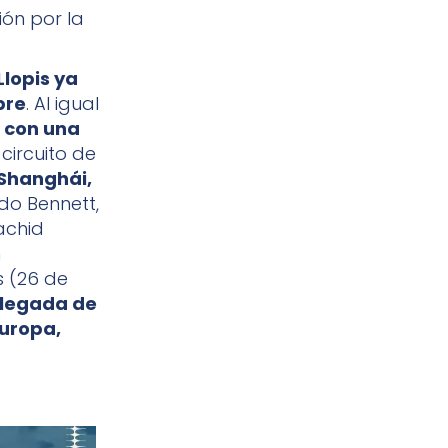
ión por la
Llopis ya
bre
. Al igual
n con una
circuito de
 Shanghái,
do Bennett,
achid
n
s (26 de
llegada de
Europa,