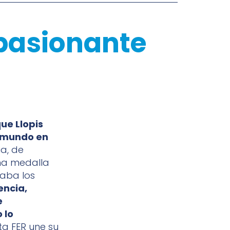
apasionante
ue Llopis
l mundo en
a, de
una medalla
maba los
encia,
e
 lo
ta FER une su