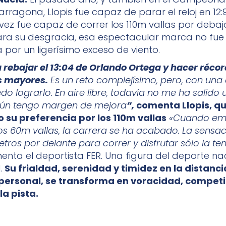
rragona, Llopis fue capaz de parar el reloj en 12:98
vez fue capaz de correr los 110m vallas por debajo
ra su desgracia, esa espectacular marca no fue
or un ligerísimo exceso de viento.
 rebajar el 13:04 de Orlando Ortega y hacer réco
s mayores.
Es un reto complejísimo, pero, con una 
do lograrlo. En aire libre, todavía no me ha salido
Aún tengo margen de mejora
”,
comenta Llopis, q
 su preferencia por los 110m vallas
«Cuando em
los 60m vallas, la carrera se ha acabado. La sensa
tros por delante para correr y disfrutar sólo la ten
nta el deportista FER. Una figura del deporte na
l.
Su frialdad, serenidad y timidez en la distanci
 personal, se transforma en voracidad, competi
la pista.