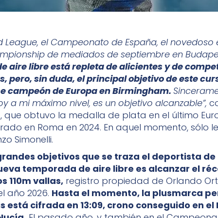
 League, el Campeonato de España, el novedoso 
ampionship de mediados de septiembre en Budap
 aire libre está repleta de alicientes y de compe
 pero, sin duda, el principal objetivo de este cur
e campeón de Europa en Birmingham.
Sinceramen
oy a mi máximo nivel, es un objetivo alcanzable”,
c
s, que obtuvo la medalla de plata en el último Eur
lebrado en Roma en 2024. En aquel momento, sólo le
nzo Simonelli.
grandes objetivos que se traza el deportista de
ueva temporada de aire libre es alcanzar el ré
s 110m vallas,
registro propiedad de Orlando Or
el año 2026.
Hasta el momento, la plusmarca pe
s está cifrada en 13:09, crono conseguido en el
Nucía.
El pasado año, y también en el Campeona