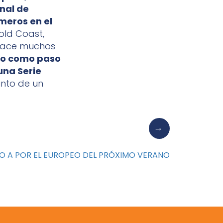
onal de
meros en el
old Coast,
 hace muchos
do como paso
una Serie
unto de un
O A POR EL EUROPEO DEL PRÓXIMO VERANO