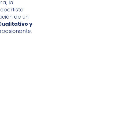
a, la
deportista
ación de un
ualitativo y
 apasionante.