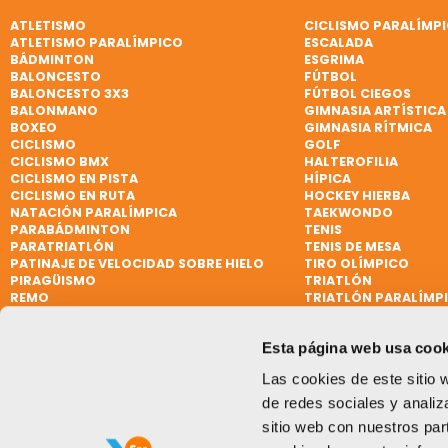
ATLETISMO
CICLISMO PARALÍMP
ATLETISMO PARALÍMPICO
ESCALADA
BÁDMINTON
ESGRIMA
BALONCESTO
FÚTBOL
BALONCESTO 3X3
FÚTBOL CIEGOS
BALONMANO
GIMNASIA ARTÍSTICA
BOXEO
GIMNASIA RÍTMICA
CICLISMO
GOLF
CICLISMO BMX
HALTEROFILIA
CICLISMO EN PISTA
HÍPICA
CICLISMO EN RUTA
HOCKEY HIERBA
NATACIÓN PARALÍMPICA
TAEKWONDO
PARABÁDMINTON
TENIS
PARATRIATLÓN
TENIS DE MESA
PATINAJE DE VELOCIDAD SOBRE HIELO
TIRO OLÍMPICO
PIRAGÜISMO
TRIATLÓN
REMO
TRIATLÓN PARALÍMP
REMO DE MAR BEACH SPRINT
VELA
REMO PARALÍMPICO
VELA
Esta página web usa cook
RUGBY
VELA PARALÍMPICA
RUGBY 7
VÓLEY PLAYA
Las cookies de este sitio 
SÓFTBOL
WATERPOLO
de redes sociales y analiz
sitio web con nuestros par