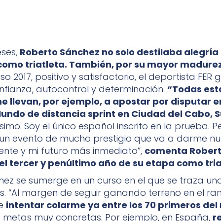
ses,
Roberto Sánchez no solo destilaba alegría 
como triatleta. También, por su mayor madurez
so 2017, positivo y satisfactorio, el deportista FER
nfianza, autocontrol y determinación.
“Todas est
e llevan, por ejemplo, a apostar por disputar e
Mundo de distancia sprint en Ciudad del Cabo, 
ísimo. Soy el único español inscrito en la prueba.
un evento de mucho prestigio que va a darme nu
ente y mi futuro más inmediato”,
comenta Robert
el tercer y penúltimo año de su etapa como tria
ez se sumerge en un curso en el que se traza uno
. “Al margen de seguir ganando terreno en el ra
 e
intentar colarme ya entre los 70 primeros de
s metas muy concretas. Por ejemplo, en España,
r