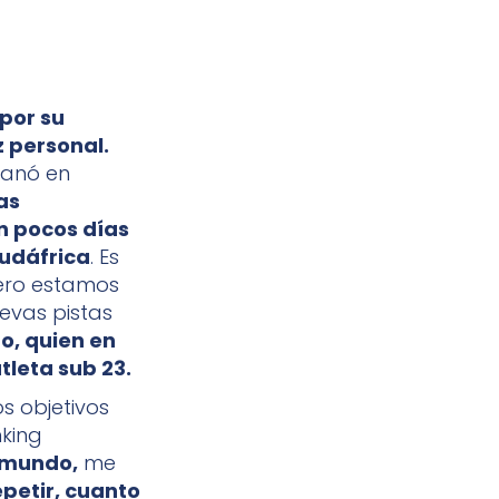
por su
 personal.
 ganó en
as
n pocos días
Sudáfrica
. Es
 Pero estamos
evas pistas
o, quien en
tleta sub 23.
s objetivos
nking
l mundo,
me
epetir, cuanto