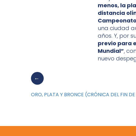
menos, la pla
distancia olí
Campeonato 
una ciudad a
años. Y, por 
previo para e
Mundial”
, co
nuevo despeg
ORO, PLATA Y BRONCE (CRÓNICA DEL FIN D