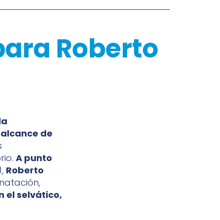
para Roberto
la
l alcance de
s
rio.
A punto
),
Roberto
natación,
 el selvático,