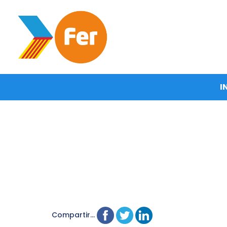
I
Compartir...