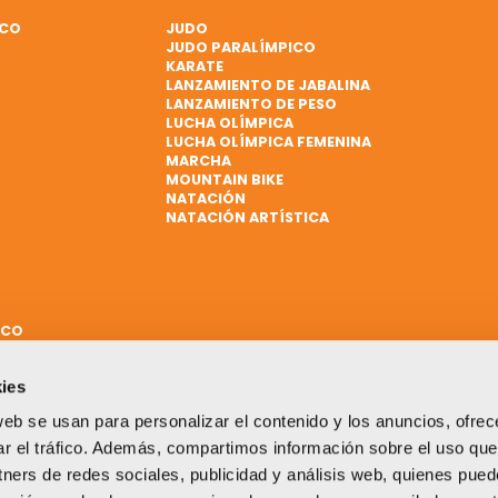
ICO
JUDO
JUDO PARALÍMPICO
KARATE
LANZAMIENTO DE JABALINA
LANZAMIENTO DE PESO
LUCHA OLÍMPICA
LUCHA OLÍMPICA FEMENINA
MARCHA
MOUNTAIN BIKE
NATACIÓN
NATACIÓN ARTÍSTICA
ICO
ies
web se usan para personalizar el contenido y los anuncios, ofrec
ar el tráfico. Además, compartimos información sobre el uso que
tners de redes sociales, publicidad y análisis web, quienes pue