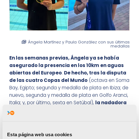
Ángela Martínez y Paula González con sus últimas
medallas
En las semanas previas, Ángela ya se había
asegurado la presencia en los 10km en aguas
abiertas del Europeo
.
De hecho, tras la disputa
de las cuatro Copas del Mundo
(octava en Soma
Bay, Egipto; segunda y medalla de plata en Ibiza; de
nuevo, segunda y medalla de plata en Golfo Aranci,
Italia; y, por último, sexta en Setúbal),
la nadadora
FER ha logrado una impresionante segunda
plaza en la clasificación general.
Le faltaba por conseguir el billete para las
Esta página web usa cookies
pruebas en la piscina. No ha podido lograrlo