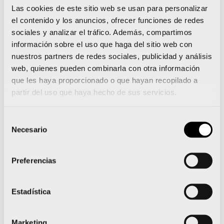
directamente en el Campeonato de España de
Las cookies de este sitio web se usan para personalizar
verano
, competición celebrada durante este
el contenido y los anuncios, ofrecer funciones de redes
pasado fin de semana en Mallorca.
Ángela
sociales y analizar el tráfico. Además, compartimos
alcanzó las medallas de plata tanto en los
información sobre el uso que haga del sitio web con
1.500m como en los 800m libre
. En ninguna de las
nuestros partners de redes sociales, publicidad y análisis
dos distancias, pudo obtener las mínimas exigidas.
web, quienes pueden combinarla con otra información
No obstante,
existen muchas posibilidades de
que les haya proporcionado o que hayan recopilado a
que sea convocada para el Campeonato de
partir del uso que haya hecho de sus servicios.
Europa gracias a las marcas que obtuvo en el
mes de marzo, en el Nacional de invierno,
donde
Selección
sí firmó la mínima en los 800m libre. El Nacional de
Necesario
de
verano también aportó una buena noticia:
el doble
consentimiento
oro conseguido por
Paula González Miralles
Preferencias
(Valencia, 23 años) en los 200m mariposa y en
los 400m estilos.
Tres años después, Paula se
proclamaba campeona de España absoluta.
Estadística
Tercer podio
Marketing