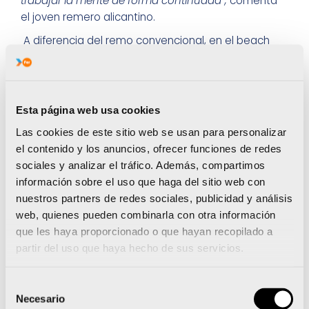
trabajar la mente de forma continuada”,
comenta
el joven remero alicantino.
A diferencia del remo convencional, en el beach
sprint, por el momento, no hay una categoría
intermedia entre la junior y la absoluta.
“Soy
consciente de que, al no existir esa transición, este
primer año como absoluto va a ser durísimo. Ya lo
Esta página web usa cookies
está siendo, de hecho.
Y más, en España, donde un
Las cookies de este sitio web se usan para personalizar
Nacional equivale, por su impresionante nivel y
el contenido y los anuncios, ofrecer funciones de redes
exigencia, a un pequeño Europeo o a un pequeño
sociales y analizar el tráfico. Además, compartimos
Mundial. Pero no pienso acomplejarme por
información sobre el uso que haga del sitio web con
enfrentarme a rivales tan cualificados”.
De
nuestros partners de redes sociales, publicidad y análisis
momento, en el Selectivo celebrado hace unas
web, quienes pueden combinarla con otra información
semanas en La Línea de la Concepción, del total de
que les haya proporcionado o que hayan recopilado a
20 participantes, Nacho Ramón-Borja se quedó a
partir del uso que haya hecho de sus servicios.
las puertas de pasar a los cuartos de final.
Sobre algunos de los grandes nombres propios a
Selección
nivel nacional
, de Ander Martín, destaca
“su
Necesario
de