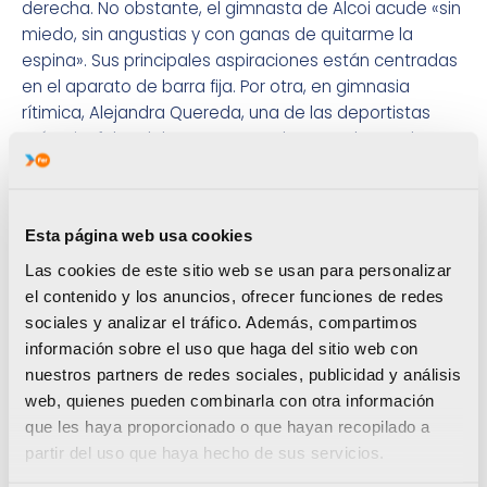
derecha. No obstante, el gimnasta de Alcoi acude «sin
miedo, sin angustias y con ganas de quitarme la
espina». Sus principales aspiraciones están centradas
en el aparato de barra fija. Por otra, en gimnasia
rítimica, Alejandra Quereda, una de las deportistas
más triunfales del Proyecto FER durante el pasado año,
se estrena en este 2015. La alicantina disputará con la
selección española el Grand Prix de Thiais, en Francia,
donde el combinado nacional mostrará sus nuevos
Esta página web usa cookies
ejercicios. Es baja por lesión Elena López.
Las cookies de este sitio web se usan para personalizar
Con respecto a las artes marciales, la judoka Laura
el contenido y los anuncios, ofrecer funciones de redes
Gómez se ha desplazado hasta Georgia para
sociales y analizar el tráfico. Además, compartimos
intervenir en el Grand Prix de Tiblisi. Después de no
información sobre el uso que haga del sitio web con
quedar del todo satisfecha en la Copa del Mundo de
nuestros partners de redes sociales, publicidad y análisis
Casablanca, donde cayó en cuartos de final por
web, quienes pueden combinarla con otra información
luxación, Laura busca este fin de semana un mejor
que les haya proporcionado o que hayan recopilado a
resultado que le permita sumar puntos con vistas a la
partir del uso que haya hecho de sus servicios.
carrera olímpica hacia Río 2016. Por su parte, la joven